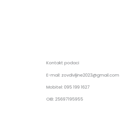
Kontakt podaci
E-mail: zovdivljine2023@gmail.com
n
Mobitel: 095 199 1627
OIB: 25697195955
s
t