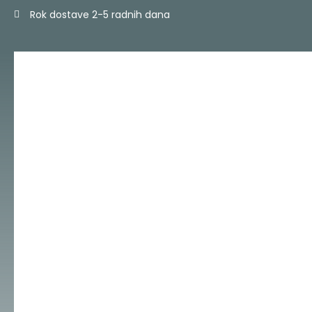
Skip
Rok dostave 2-5 radnih dana
to
content