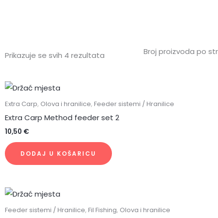
Broj proizvoda po str
Prikazuje se svih 4 rezultata
Extra Carp
,
Olova i hranilice
,
Feeder sistemi / Hranilice
Extra Carp Method feeder set 2
10,50
€
DODAJ U KOŠARICU
Raspon
Ovaj
cijena:
proizvod
od
Feeder sistemi / Hranilice
,
Fil Fishing
,
Olova i hranilice
7,70 €