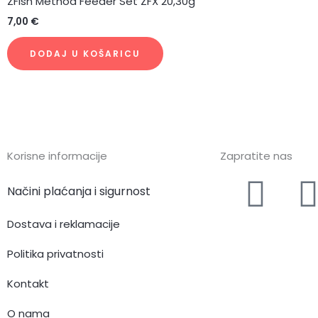
ZFish Method Feeder Set ZFX 20,30g
7,00
€
DODAJ U KOŠARICU
Korisne informacije
Zapratite nas
F
I
Načini plaćanja i sigurnost
a
Dostava i reklamacije
c
Politika privatnosti
e
Kontakt
O nama