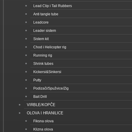
Lead Clip i Tail Rubbers
Anti tangle tube
Leadcore
Leader sistem
Sistem kit
Chod i Helicopter rig
Running rig
Shrink tubes
Kickersi&Sinkersi
Putty
Podizači/Spužvice/Zig
Bait Drill
VIRBLE/KOPČE
OLOVA I HRANILICE
Fiksna olova
Klizna olova