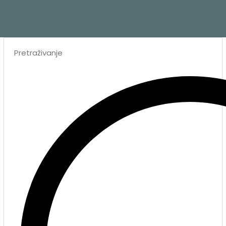
Search
...