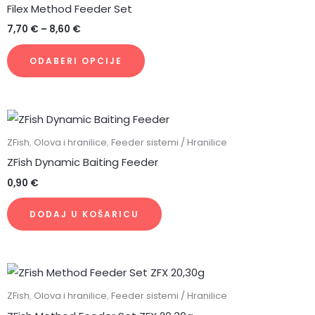
ima
Filex Method Feeder Set
do
više
8,60 €
7,70
€
–
8,60
€
varijanti.
Opcije
ODABERI OPCIJE
se
mogu
odabrati
na
ZFish
,
Olova i hranilice
,
Feeder sistemi / Hranilice
stranici
ZFish Dynamic Baiting Feeder
proizvoda
0,90
€
DODAJ U KOŠARICU
ZFish
,
Olova i hranilice
,
Feeder sistemi / Hranilice