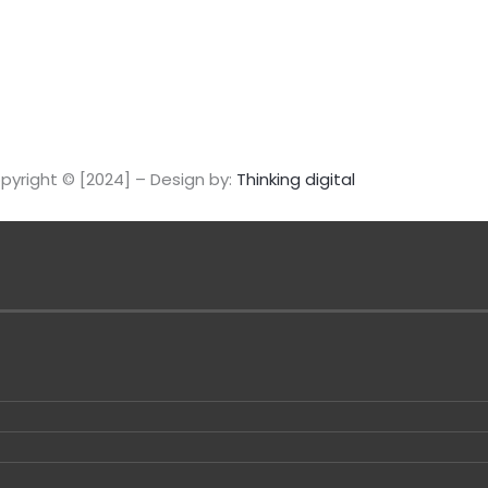
a
g
r
a
pyright © [2024] – Design by:
Thinking digital
m