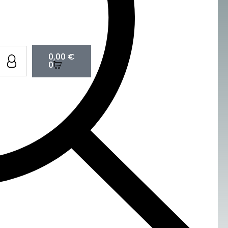
Cart
0,00
€
0