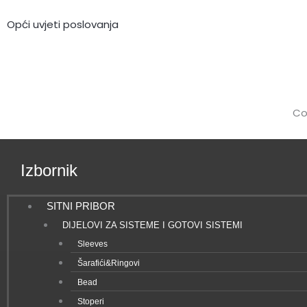
b
Opći uvjeti poslovanja
o
o
k
Co
Izbornik
SITNI PRIBOR
DIJELOVI ZA SISTEME I GOTOVI SISTEMI
Sleeves
Šarafići&Ringovi
Bead
Stoperi