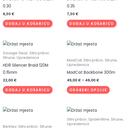
0.30
0.35
6,30
€
7,30
€
DODAJ U KOŠARICU
DODAJ U KOŠARICU
Raspon
Ovaj
cijena:
proizvod
od
Savage Gear
,
Sitni pribor
,
45,00 €
Strune
,
Upredenica
ima
MadCat
,
Sitni pribor
,
Strune
,
do
Upredenica
HD8 Silencer Braid 120M
više
46,00 €
0.15mm
MadCat Backbone 300m
varijanti.
Opcije
22,00
€
45,00
€
–
46,00
€
se
DODAJ U KOŠARICU
ODABERI OPCIJE
mogu
odabrati
na
stranici
Sitni pribor
,
SpiderWire
,
Strune
,
proizvoda
Upredenica
Berkley
,
Sitni pribor
,
Strune
,