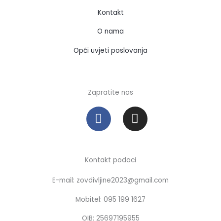
Kontakt
O nama
Opći uvjeti poslovanja
Zapratite nas
F
I
a
n
c
s
e
t
b
a
Kontakt podaci
o
g
E-mail: zovdivljine2023@gmail.com
o
r
k
a
Mobitel: 095 199 1627
m
OIB: 25697195955