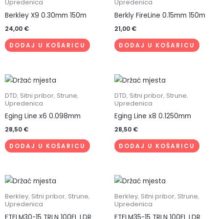
Upredenica
Upredenica
Berkley X9 0.30mm 150m
Berkly FireLine 0.15mm 150m
24,00
€
21,00
€
DODAJ U KOŠARICU
DODAJ U KOŠARICU
DTD
,
Sitni pribor
,
Strune
,
DTD
,
Sitni pribor
,
Strune
,
Upredenica
Upredenica
Eging Line x6 0.098mm
Eging Line x8 0.1250mm
28,50
€
28,50
€
DODAJ U KOŠARICU
DODAJ U KOŠARICU
Berkley
,
Sitni pribor
,
Strune
,
Berkley
,
Sitni pribor
,
Strune
,
Upredenica
Upredenica
ETFLM30-15 TRLN 100FL LDR
ETFLM35-15 TRLN 100FL LDR