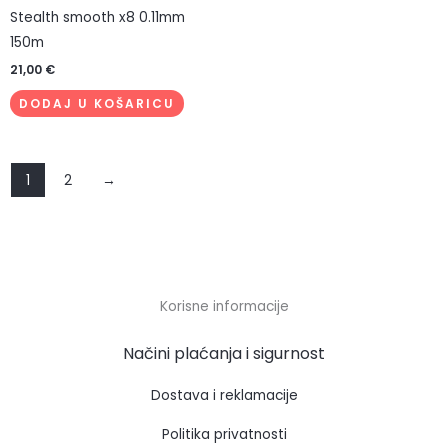
Stealth smooth x8 0.11mm
150m
21,00
€
DODAJ U KOŠARICU
1
2
→
Korisne informacije
Načini plaćanja i sigurnost
Dostava i reklamacije
Politika privatnosti