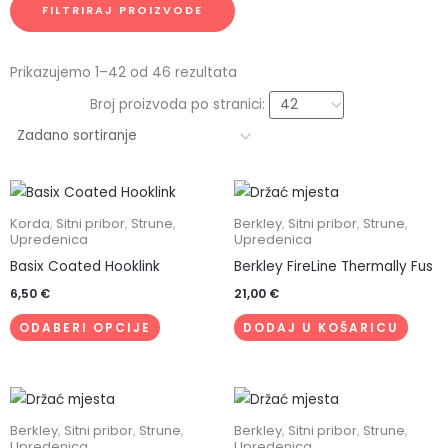
FILTRIRAJ PROIZVODE
Prikazujemo 1–42 od 46 rezultata
Broj proizvoda po stranici:
Ovaj
proizvod
Korda
,
Sitni pribor
,
Strune
,
Berkley
,
Sitni pribor
,
Strune
,
Upredenica
Upredenica
ima
Basix Coated Hooklink
Berkley FireLine Thermally Fus
više
varijanti.
6,50
€
21,00
€
Opcije
ODABERI OPCIJE
DODAJ U KOŠARICU
se
mogu
odabrati
na
Berkley
,
Sitni pribor
,
Strune
,
Berkley
,
Sitni pribor
,
Strune
,
stranici
Upredenica
Upredenica