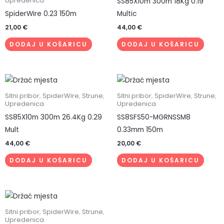
Upredenica
SS85X10m 300m 18Kg 0.19
SpiderWire 0.23 150m
Multic
21,00
€
44,00
€
DODAJ U KOŠARICU
DODAJ U KOŠARICU
Sitni pribor
,
SpiderWire
,
Strune
,
Sitni pribor
,
SpiderWire
,
Strune
,
Upredenica
Upredenica
SS85X10m 300m 26.4Kg 0.29
SS8SFS50-MGRNSSM8
Mult
0.33mm 150m
44,00
€
20,00
€
DODAJ U KOŠARICU
DODAJ U KOŠARICU
Sitni pribor
,
SpiderWire
,
Strune
,
Upredenica