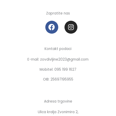
Zapratite nas
F
I
a
n
c
s
e
t
b
a
Kontakt podaci
o
g
E-mail: zovdivljine2023@gmail.com
o
r
k
a
Mobitel: 095 199 1627
m
OIB: 25697195955
Adresa trgovine
Ulica kralja Zvonimira 2,