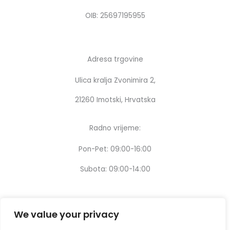
m
OIB: 25697195955
Adresa trgovine
Ulica kralja Zvonimira 2,
21260 Imotski, Hrvatska
Radno vrijeme:
Pon-Pet: 09:00-16:00
Subota: 09:00-14:00
We value your privacy