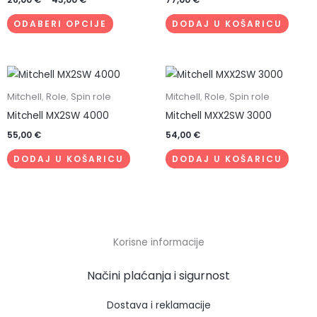
se
ODABERI OPCIJE
DODAJ U KOŠARICU
mogu
odabrati
na
stranici
Mitchell
,
Role
,
Spin role
Mitchell
,
Role
,
Spin role
proizvoda
Mitchell MX2SW 4000
Mitchell MXX2SW 3000
55,00
€
54,00
€
DODAJ U KOŠARICU
DODAJ U KOŠARICU
Korisne informacije
Načini plaćanja i sigurnost
Dostava i reklamacije