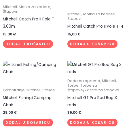
Mitchell
,
Motka za kedere
,
Štapovi
Mitchell
,
Motka za kedere
,
Štapovi
Mitchell Catch Pro II Pole T-
3.00m
Mitchell Catch Pro II Pole T-4
13,00
€
15,00
€
DODAJ U KOŠARICU
DODAJ U KOŠARICU
Dodatna oprema
,
Mitchell
,
Torbe
,
Torbe za
Kampiranje
,
Mitchell
,
Stolice
štapove/Zaštita za štapove
Mitchell Fishing/Camping
Mitchell GT Pro Rod Bag 3
Chair
rods
28,00
€
39,00
€
DODAJ U KOŠARICU
DODAJ U KOŠARICU