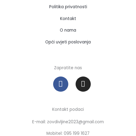
Politika privatnosti
Kontakt
O nama
Opći uvjeti poslovanja
Zapratite nas
F
I
a
n
c
s
e
t
b
a
Kontakt podaci
o
g
E-mail: zovdivljine2023@gmail.com
o
r
k
a
Mobitel: 095 199 1627