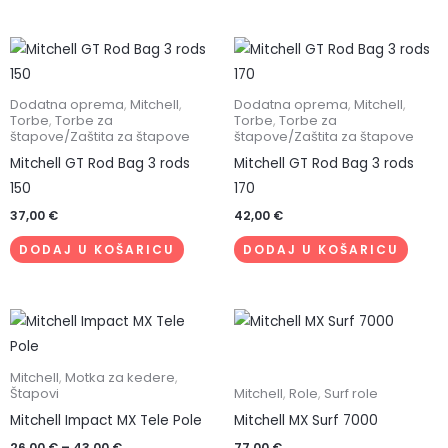
Dodatna oprema
,
Mitchell
,
Dodatna oprema
,
Mitchell
,
Torbe
,
Torbe za
Torbe
,
Torbe za
štapove/Zaštita za štapove
štapove/Zaštita za štapove
Mitchell GT Rod Bag 3 rods
Mitchell GT Rod Bag 3 rods
150
170
37,00
€
42,00
€
DODAJ U KOŠARICU
DODAJ U KOŠARICU
Raspon
Ovaj
cijena:
proizvod
od
26,00 €
ima
Mitchell
,
Motka za kedere
,
do
Štapovi
Mitchell
,
Role
,
Surf role
više
43,00 €
Mitchell Impact MX Tele Pole
Mitchell MX Surf 7000
varijanti.
Opcije
26,00
€
–
43,00
€
77,00
€