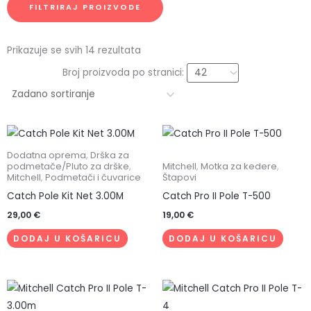
FILTRIRAJ PROIZVODE
Prikazuje se svih 14 rezultata
Broj proizvoda po stranici:
Dodatna oprema
,
Drška za
podmetače/Pluto za drške
,
Mitchell
,
Motka za kedere
,
Mitchell
,
Podmetači i čuvarice
Štapovi
Catch Pole Kit Net 3.00M
Catch Pro II Pole T-500
29,00
€
19,00
€
DODAJ U KOŠARICU
DODAJ U KOŠARICU