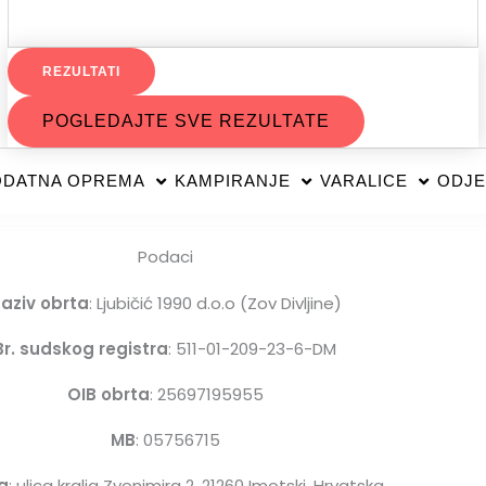
REZULTATI
POGLEDAJTE SVE REZULTATE
DATNA OPREMA
KAMPIRANJE
VARALICE
ODJE
Podaci
aziv obrta
: Ljubičić 1990 d.o.o (Zov Divljine)
Br. sudskog registra
: 511-01-209-23-6-DM
OIB obrta
: 25697195955
MB
: 05756715
a
: ulica kralja Zvonimira 2, 21260 Imotski, Hrvatska