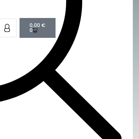
Cart
0,00
€
0