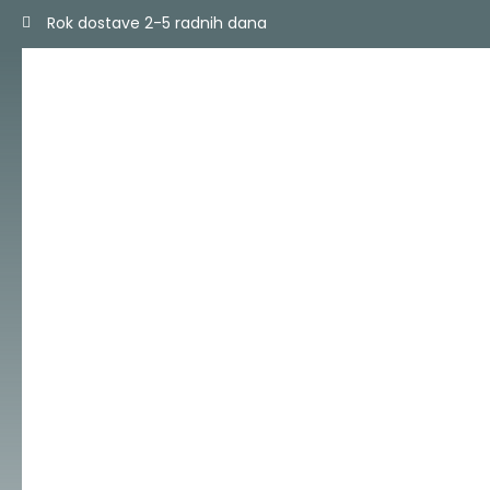
Skip
Rok dostave 2-5 radnih dana
to
content