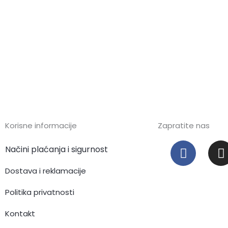
Korisne informacije
Zapratite nas
F
I
Načini plaćanja i sigurnost
a
c
s
Dostava i reklamacije
e
t
Politika privatnosti
b
o
Kontakt
o
r