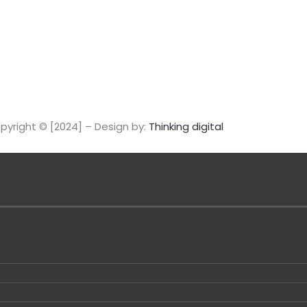
a
m
pyright © [2024] – Design by:
Thinking digital