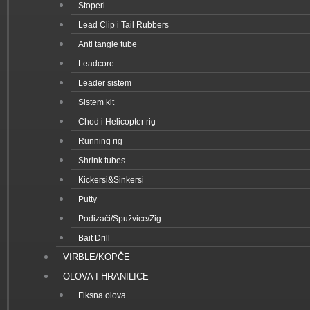
Stoperi
Lead Clip i Tail Rubbers
Anti tangle tube
Leadcore
Leader sistem
Sistem kit
Chod i Helicopter rig
Running rig
Shrink tubes
Kickersi&Sinkersi
Putty
Podizači/Spužvice/Zig
Bait Drill
VIRBLE/KOPČE
OLOVA I HRANILICE
Fiksna olova