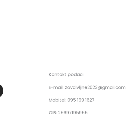
Kontakt podaci
E-mail: zovdivljine2023@gmail.com
n
Mobitel: 095 199 1627
OIB: 25697195955
a
g