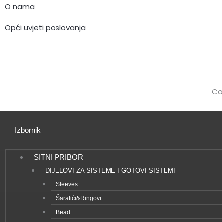
k
O nama
Opći uvjeti poslovanja
Co
Izbornik
SITNI PRIBOR
DIJELOVI ZA SISTEME I GOTOVI SISTEMI
Sleeves
Šarafići&Ringovi
Bead