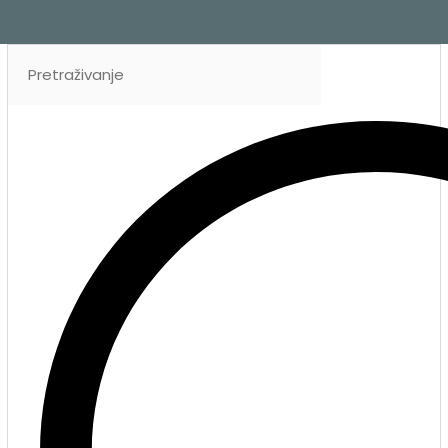
Search
...