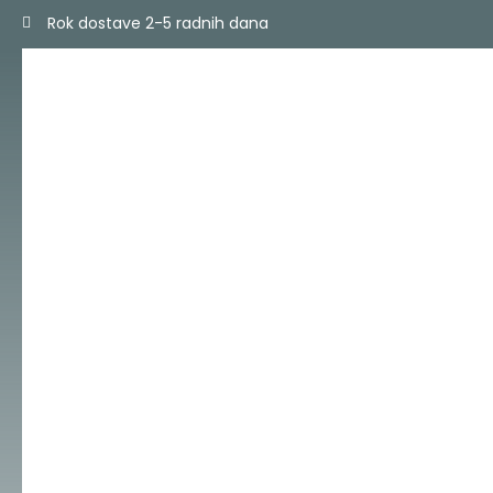
Skip
Rok dostave 2-5 radnih dana
to
content