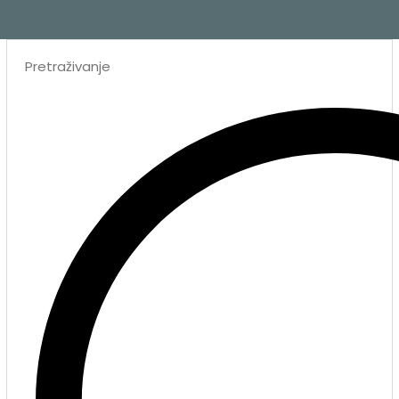
Search
...