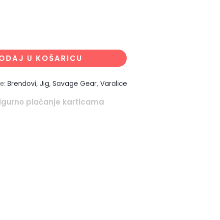
ODAJ U KOŠARICU
je:
Brendovi
,
Jig
,
Savage Gear
,
Varalice
igurno plaćanje karticama