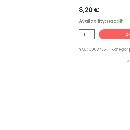
P
8,20
€
količina
Availability:
Na zalihi
D
SKU:
0003735
Kategori
S