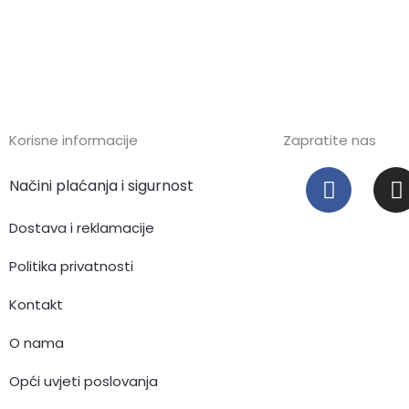
Korisne informacije
Zapratite nas
F
I
Načini plaćanja i sigurnost
a
c
s
Dostava i reklamacije
e
t
b
Politika privatnosti
o
Kontakt
o
r
k
O nama
Opći uvjeti poslovanja