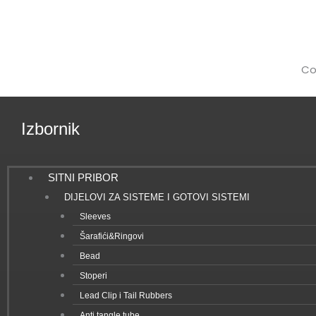
Co
Izbornik
SITNI PRIBOR
DIJELOVI ZA SISTEME I GOTOVI SISTEMI
Sleeves
Šarafići&Ringovi
Bead
Stoperi
Lead Clip i Tail Rubbers
Anti tangle tube