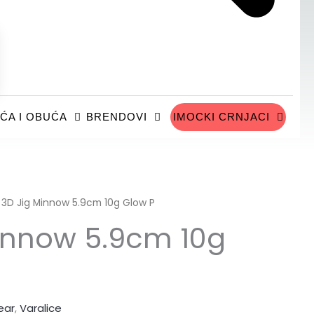
ĆA I OBUĆA
BRENDOVI
IMOCKI CRNJACI
 3D Jig Minnow 5.9cm 10g Glow P
innow 5.9cm 10g
ear
,
Varalice