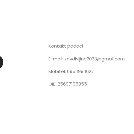
Kontakt podaci
E-mail: zovdivljine2023@gmail.com
n
Mobitel: 095 199 1627
OIB: 25697195955
a
g
a
m