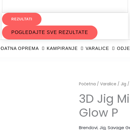
REZULTATI
POGLEDAJTE SVE REZULTATE
DATNA OPREMA
KAMPIRANJE
VARALICE
ODJE
3D
Početna
/
Varalice
/
Jig
/
Jig
3D Jig M
Minnow
Glow P
5.9cm
10g
Glow
Brendovi
,
Jig
,
Savage G