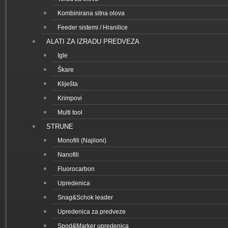
Kombinirana sitna olova
Feeder sistemi / Hranilice
ALATI ZA IZRADU PREDVEZA
Igle
Škare
Kliješta
Krimpovi
Multi tool
STRUNE
Monofili (Najiloni)
Nanofili
Fluorocarbon
Upredenica
Snag&Schok leader
Upredenica za predveze
Spod&Marker upredenica