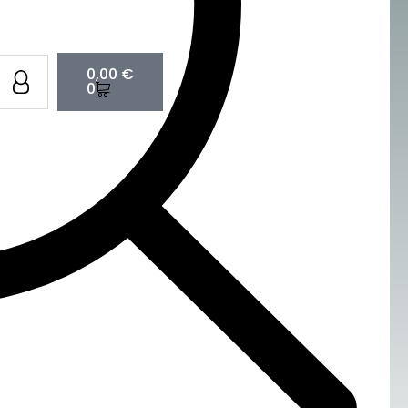
Cart
0,00
€
0