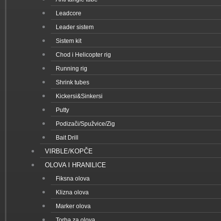
Leadcore
Leader sistem
Sistem kit
Chod i Helicopter rig
Running rig
Shrink tubes
Kickersi&Sinkersi
Putty
Podizači/Spužvice/Zig
Bait Drill
VIRBLE/KOPČE
OLOVA I HRANILICE
Fiksna olova
Klizna olova
Marker olova
Torba za olova