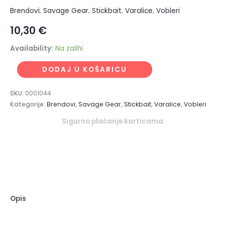
Brendovi
,
Savage Gear
,
Stickbait
,
Varalice
,
Vobleri
10,30
€
Availability:
Na zalihi
DODAJ U KOŠARICU
SKU:
0001044
Kategorije:
Brendovi
,
Savage Gear
,
Stickbait
,
Varalice
,
Vobleri
Sigurno plaćanje karticama
Opis