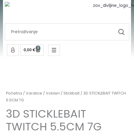
TWITCH
Skip
5.5CM
to
7G
content
količina
Search
...
0
Cart
0,00
€
3D
STICKLEBAIT
TWITCH
Početna
/
Varalice
/
Vobleri
/
Stickbait
/ 3D STICKLEBAIT TWITCH
5.5CM
5.5CM 7G
7G
3D STICKLEBAIT
količina
TWITCH 5.5CM 7G