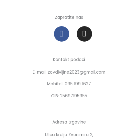
Zapratite nas
F
I
a
n
c
s
e
t
b
a
Kontakt podaci
o
g
E-mail: zovdivljine2023@gmail.com
o
r
k
a
Mobitel: 095 199 1627
m
OIB: 25697195955
Adresa trgovine
Ulica kralja Zvonimira 2,