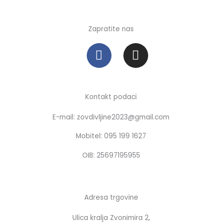
Zapratite nas
F
I
a
n
c
s
e
t
b
a
Kontakt podaci
o
g
E-mail: zovdivljine2023@gmail.com
o
r
k
a
Mobitel: 095 199 1627
m
OIB: 25697195955
Adresa trgovine
Ulica kralja Zvonimira 2,