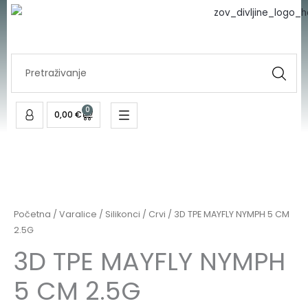
MAYFLY
Skip
NYMPH
to
5
content
CM
Search
2.5G
...
količina
0
Cart
0,00
€
3D
TPE
MAYFLY
Početna
/
Varalice
/
Silikonci
/
Crvi
/ 3D TPE MAYFLY NYMPH 5 CM
NYMPH
2.5G
5
3D TPE MAYFLY NYMPH
CM
5 CM 2.5G
2.5G
količina