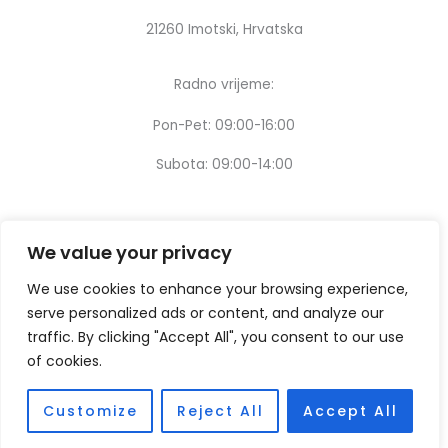
21260 Imotski, Hrvatska
Radno vrijeme:
Pon-Pet: 09:00-16:00
Subota: 09:00-14:00
We value your privacy
We use cookies to enhance your browsing experience,
serve personalized ads or content, and analyze our
traffic. By clicking "Accept All", you consent to our use
of cookies.
Customize
Reject All
Accept All
Copyright © [2024] – Design by:
Thinking digital