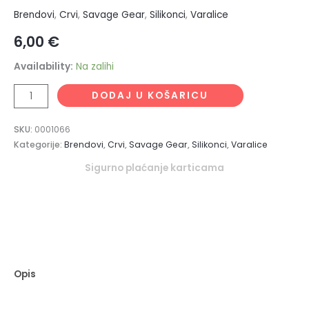
Brendovi
,
Crvi
,
Savage Gear
,
Silikonci
,
Varalice
6,00
€
Availability:
Na zalihi
DODAJ U KOŠARICU
SKU:
0001066
Kategorije:
Brendovi
,
Crvi
,
Savage Gear
,
Silikonci
,
Varalice
Sigurno plaćanje karticama
Opis