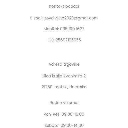
e
t
b
a
Kontakt podaci
o
g
E-mail: zovdivljine2023@gmail.com
o
r
k
a
Mobitel: 095 199 1627
m
OIB: 25697195955
Adresa trgovine
Ulica kralja Zvonimira 2,
21260 Imotski, Hrvatska
Radno vrijeme:
Pon-Pet: 09:00-16:00
Subota: 09:00-14:00