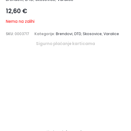
12,60
€
Nema na zalihi
SKU:
0003717
Kategorije:
Brendovi
,
DTD
,
Skosovice
,
Varalice
Sigurno plaćanje karticama