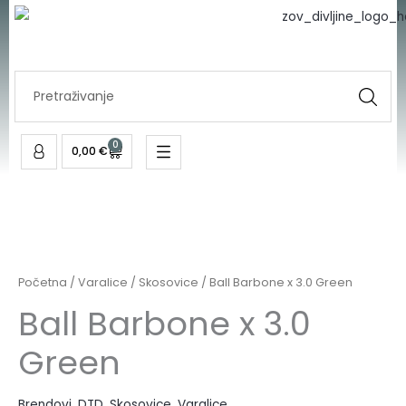
Skip
to
content
Search
...
0
Cart
0,00
€
Početna
/
Varalice
/
Skosovice
/ Ball Barbone x 3.0 Green
Ball Barbone x 3.0
Green
Brendovi
,
DTD
,
Skosovice
,
Varalice