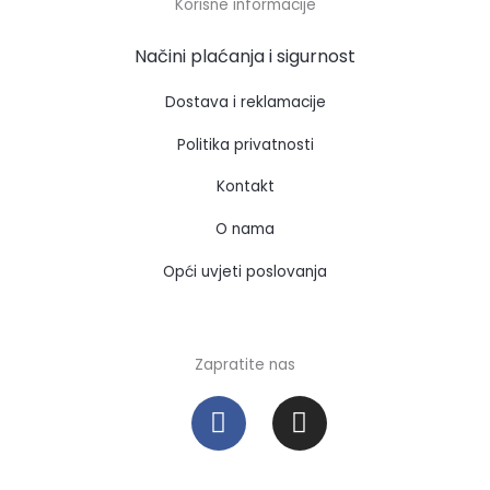
Korisne informacije
Načini plaćanja i sigurnost
Dostava i reklamacije
Politika privatnosti
Kontakt
O nama
Opći uvjeti poslovanja
Zapratite nas
F
I
a
n
c
s