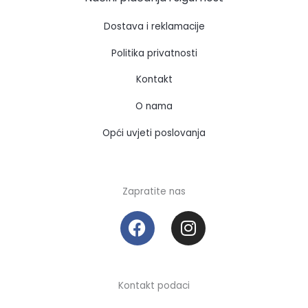
Dostava i reklamacije
Politika privatnosti
Kontakt
O nama
Opći uvjeti poslovanja
Zapratite nas
F
I
a
n
c
s
e
t
b
a
Kontakt podaci
o
g