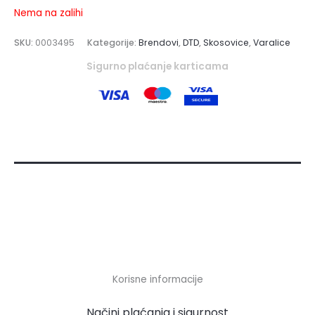
Nema na zalihi
SKU:
0003495
Kategorije:
Brendovi
,
DTD
,
Skosovice
,
Varalice
Sigurno plaćanje karticama
Korisne informacije
Načini plaćanja i sigurnost