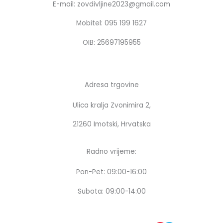
E-mail: zovdivljine2023@gmail.com
o
r
k
a
Mobitel: 095 199 1627
m
OIB: 25697195955
Adresa trgovine
Ulica kralja Zvonimira 2,
21260 Imotski, Hrvatska
Radno vrijeme:
Pon-Pet: 09:00-16:00
Subota: 09:00-14:00