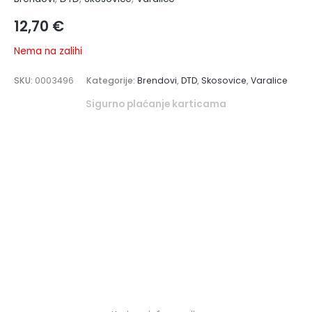
12,70
€
Nema na zalihi
SKU:
0003496
Kategorije:
Brendovi
,
DTD
,
Skosovice
,
Varalice
Sigurno plaćanje karticama