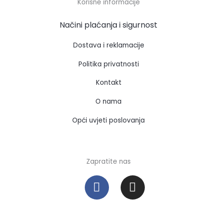
Korisne informacije
Načini plaćanja i sigurnost
Dostava i reklamacije
Politika privatnosti
Kontakt
O nama
Opći uvjeti poslovanja
Zapratite nas
F
I
a
n
c
s