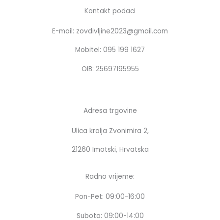
e
t
b
a
Kontakt podaci
o
g
E-mail: zovdivljine2023@gmail.com
o
r
k
a
Mobitel: 095 199 1627
m
OIB: 25697195955
Adresa trgovine
Ulica kralja Zvonimira 2,
21260 Imotski, Hrvatska
Radno vrijeme:
Pon-Pet: 09:00-16:00
Subota: 09:00-14:00