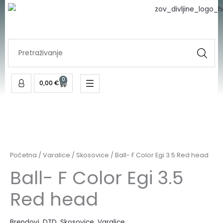
Skip
to
content
Search
...
0
Cart
0,00
€
Početna
/
Varalice
/
Skosovice
/ Ball- F Color Egi 3.5 Red head
Ball- F Color Egi 3.5
Red head
Brendovi
,
DTD
,
Skosovice
,
Varalice