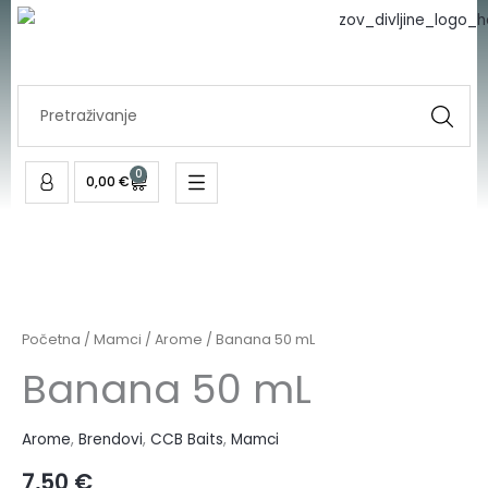
mL
Skip
količina
to
content
Search
...
0
Cart
0,00
€
Banana
50
mL
Početna
/
Mamci
/
Arome
/ Banana 50 mL
količina
Banana 50 mL
Arome
,
Brendovi
,
CCB Baits
,
Mamci
7,50
€