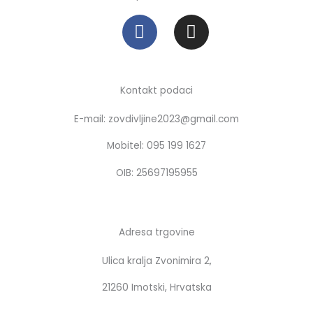
F
I
a
n
c
s
e
t
b
a
Kontakt podaci
o
g
E-mail: zovdivljine2023@gmail.com
o
r
k
a
Mobitel: 095 199 1627
m
OIB: 25697195955
Adresa trgovine
Ulica kralja Zvonimira 2,
21260 Imotski, Hrvatska