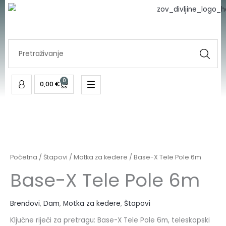
Skip
to
content
Search
...
0
Cart
0,00
€
Početna
/
Štapovi
/
Motka za kedere
/ Base-X Tele Pole 6m
Base-X Tele Pole 6m
Brendovi
,
Dam
,
Motka za kedere
,
Štapovi
Ključne riječi za pretragu: Base-X Tele Pole 6m, teleskopski