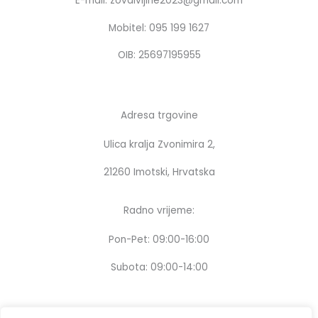
E-mail: zovdivljine2023@gmail.com
o
r
k
a
Mobitel: 095 199 1627
m
OIB: 25697195955
Adresa trgovine
Ulica kralja Zvonimira 2,
21260 Imotski, Hrvatska
Radno vrijeme:
Pon-Pet: 09:00-16:00
Subota: 09:00-14:00