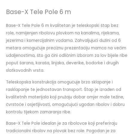
Base-X Tele Pole 6 m
Base-X Tele Pole 6 m kvalitetan je teleskopski štap bez
role, namijenjen ribolovu plovkom na kanalima, rijekama,
jezerima i komercijalnim vodama. Zahvaljujući dužini od 6
metara omogućuje preciznu prezentaciju mamca na većim
udaljenostima, što ga čini odličnim izborom za lov bijele ribe
poput šarana, karaša, linjaka, deverike, bodorke i drugih
slatkovodnih vrsta.
Teleskopska konstrukcija omogućuje brzo sklapanje i
rasklapanje te jednostavan transport. Štap je izrađen od
kvalitetnih materijala koji pružaju dobar omjer male težine,
čvrstoće i osjetljivosti, omogućujući ugodan ribolov i dobru
kontrolu tijekom zamaranja ribe.
Base-X Tele Pole idealan je za ribolovce koji preferiraju
tradicionalni ribolov na plovak bez role. Pogodan je za