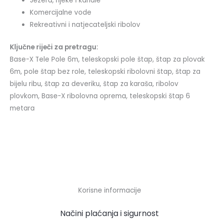
Jezera, rijeke i kanale
Komercijalne vode
Rekreativni i natjecateljski ribolov
Ključne riječi za pretragu:
Base-X Tele Pole 6m, teleskopski pole štap, štap za plovak
6m, pole štap bez role, teleskopski ribolovni štap, štap za
bijelu ribu, štap za deveriku, štap za karaša, ribolov
plovkom, Base-X ribolovna oprema, teleskopski štap 6
metara
Korisne informacije
Načini plaćanja i sigurnost