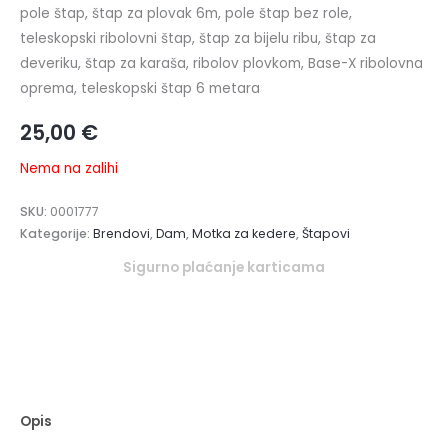
pole štap, štap za plovak 6m, pole štap bez role,
teleskopski ribolovni štap, štap za bijelu ribu, štap za
deveriku, štap za karaša, ribolov plovkom, Base-X ribolovna
oprema, teleskopski štap 6 metara
25,00
€
Nema na zalihi
SKU:
0001777
Kategorije:
Brendovi
,
Dam
,
Motka za kedere
,
Štapovi
Sigurno plaćanje karticama
Opis