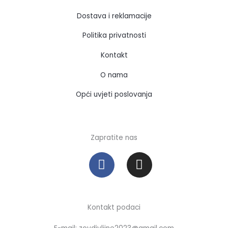
Dostava i reklamacije
Politika privatnosti
Kontakt
O nama
Opći uvjeti poslovanja
Zapratite nas
F
I
a
n
c
s
e
t
b
a
Kontakt podaci
o
g