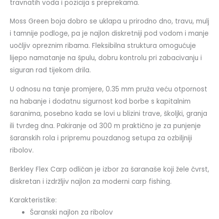
travnatih voda i pozicija s preprekama.
Moss Green boja dobro se uklapa u prirodno dno, travu, mulj
i tamnije podloge, pa je najlon diskretniji pod vodom i manje
uočljiv opreznim ribama. Fleksibilna struktura omogućuje
lijepo namatanje na špulu, dobru kontrolu pri zabacivanju i
siguran rad tijekom drila.
U odnosu na tanje promjere, 0.35 mm pruža veću otpornost
na habanje i dodatnu sigurnost kod borbe s kapitalnim
šaranima, posebno kada se lovi u blizini trave, školjki, granja
ili tvrđeg dna. Pakiranje od 300 m praktično je za punjenje
šaranskih rola i pripremu pouzdanog setupa za ozbiljniji
ribolov.
Berkley Flex Carp odličan je izbor za šaranaše koji žele čvrst,
diskretan i izdržljiv najlon za moderni carp fishing.
Karakteristike:
Šaranski najlon za ribolov