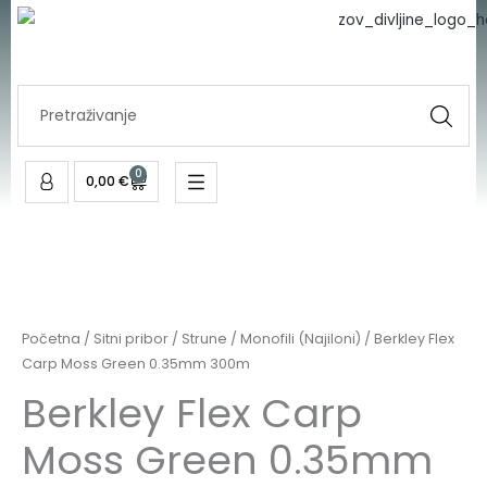
Carp
Skip
Moss
to
Green
content
0.35mm
Search
300m
...
količina
0
Cart
0,00
€
Berkley
Flex
Carp
Početna
/
Sitni pribor
/
Strune
/
Monofili (Najiloni)
/ Berkley Flex
Moss
Carp Moss Green 0.35mm 300m
Green
Berkley Flex Carp
0.35mm
Moss Green 0.35mm
300m
količina