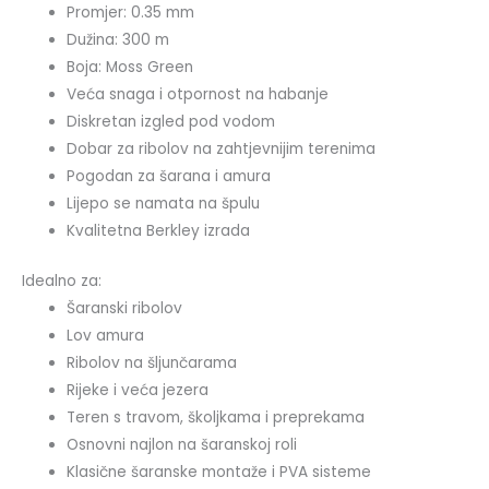
Promjer: 0.35 mm
Dužina: 300 m
Boja: Moss Green
Veća snaga i otpornost na habanje
Diskretan izgled pod vodom
Dobar za ribolov na zahtjevnijim terenima
Pogodan za šarana i amura
Lijepo se namata na špulu
Kvalitetna Berkley izrada
Idealno za:
Šaranski ribolov
Lov amura
Ribolov na šljunčarama
Rijeke i veća jezera
Teren s travom, školjkama i preprekama
Osnovni najlon na šaranskoj roli
Klasične šaranske montaže i PVA sisteme