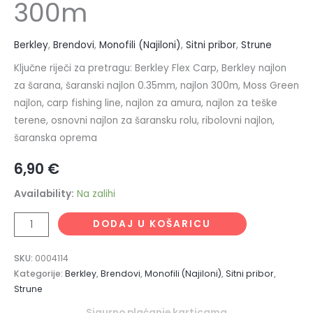
300m
Berkley
,
Brendovi
,
Monofili (Najiloni)
,
Sitni pribor
,
Strune
Ključne riječi za pretragu: Berkley Flex Carp, Berkley najlon
za šarana, šaranski najlon 0.35mm, najlon 300m, Moss Green
najlon, carp fishing line, najlon za amura, najlon za teške
terene, osnovni najlon za šaransku rolu, ribolovni najlon,
šaranska oprema
6,90
€
Availability:
Na zalihi
DODAJ U KOŠARICU
SKU:
0004114
Kategorije:
Berkley
,
Brendovi
,
Monofili (Najiloni)
,
Sitni pribor
,
Strune
Sigurno plaćanje karticama