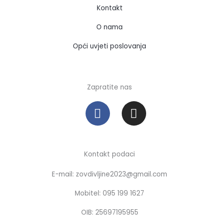
Kontakt
O nama
Opći uvjeti poslovanja
Zapratite nas
F
I
a
n
c
s
e
t
b
a
Kontakt podaci
o
g
E-mail: zovdivljine2023@gmail.com
o
r
k
a
Mobitel: 095 199 1627
m
OIB: 25697195955