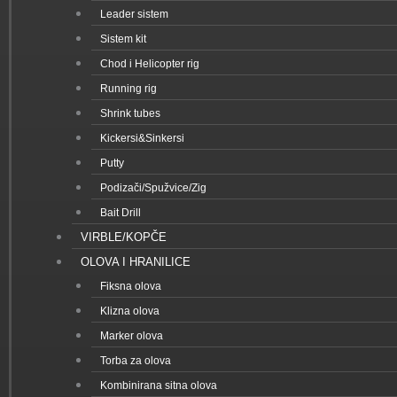
Leader sistem
Sistem kit
Chod i Helicopter rig
Running rig
Shrink tubes
Kickersi&Sinkersi
Putty
Podizači/Spužvice/Zig
Bait Drill
VIRBLE/KOPČE
OLOVA I HRANILICE
Fiksna olova
Klizna olova
Marker olova
Torba za olova
Kombinirana sitna olova