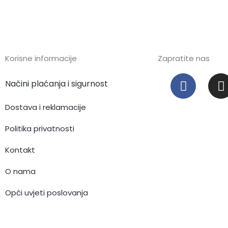
Korisne informacije
Zapratite nas
F
I
Načini plaćanja i sigurnost
a
c
s
Dostava i reklamacije
e
t
b
Politika privatnosti
o
Kontakt
o
r
k
O nama
Opći uvjeti poslovanja