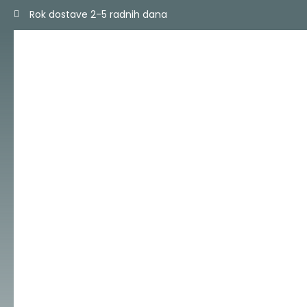
Skip
Rok dostave 2-5 radnih dana
to
content