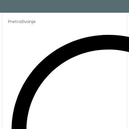
Search
...