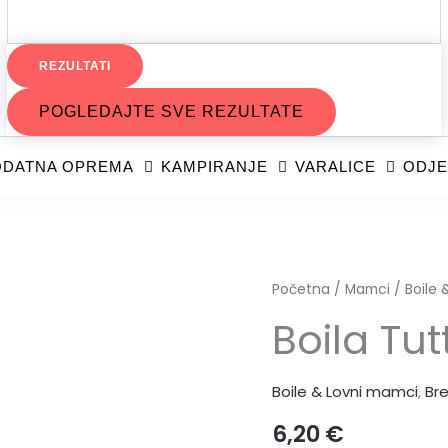
REZULTATI
POGLEDAJTE SVE REZULTATE
DATNA OPREMA
KAMPIRANJE
VARALICE
ODJE
Početna
/
Mamci
/
Boile
Boila Tut
Boile & Lovni mamci
,
Br
6,20
€