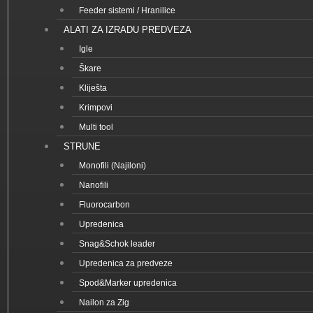
Feeder sistemi / Hranilice
ALATI ZA IZRADU PREDVEZA
Igle
Škare
Kliješta
Krimpovi
Multi tool
STRUNE
Monofili (Najiloni)
Nanofili
Fluorocarbon
Upredenica
Snag&Schok leader
Upredenica za predveze
Spod&Marker upredenica
Nailon za Zig