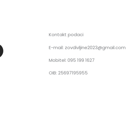
Kontakt podaci
E-mail: zovdivljine2023@gmail.com
n
Mobitel: 095 199 1627
OIB: 25697195955
a
g
a
m