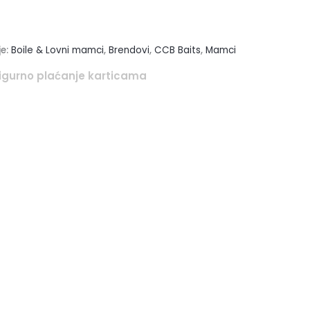
je:
Boile & Lovni mamci
,
Brendovi
,
CCB Baits
,
Mamci
igurno plaćanje karticama