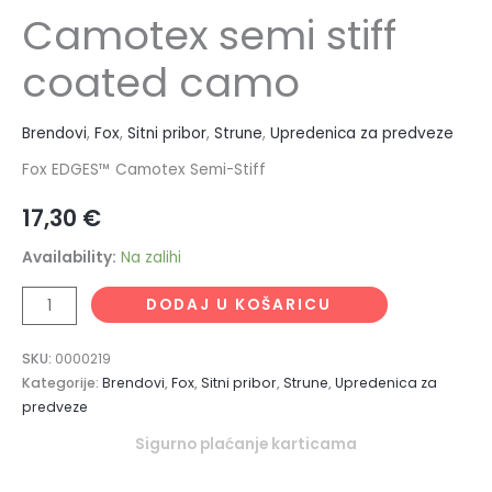
Camotex semi stiff
coated camo
Brendovi
,
Fox
,
Sitni pribor
,
Strune
,
Upredenica za predveze
Fox EDGES™ Camotex Semi-Stiff
17,30
€
Availability:
Na zalihi
DODAJ U KOŠARICU
SKU:
0000219
Kategorije:
Brendovi
,
Fox
,
Sitni pribor
,
Strune
,
Upredenica za
predveze
Sigurno plaćanje karticama