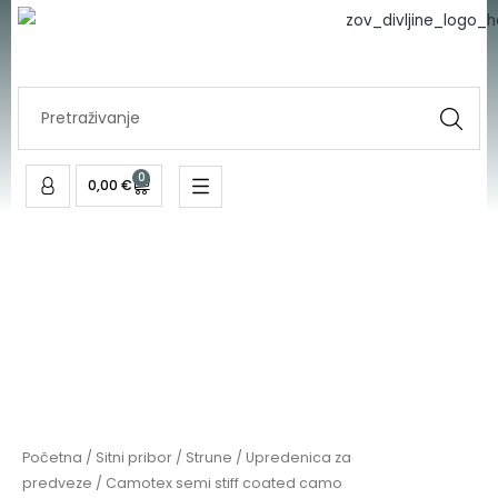
stiff
Skip
coated
to
camo
content
količina
Search
...
0
Cart
0,00
€
Camotex
semi
stiff
coated
camo
količina
Početna
/
Sitni pribor
/
Strune
/
Upredenica za
predveze
/ Camotex semi stiff coated camo