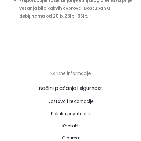
Preporucujemo uklanjanje vanjskog premaza prije
vezanja bilo kakvih cvorova.
Dostupan u
debljinama od 20lb, 25lb i 35lb. .
Korisne informacije
Načini plaćanja i sigurnost
Dostava i reklamacije
Politika privatnosti
Kontakt
O nama