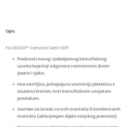
Opis
Fox EDGES™ Camotex Semi-Stiff
Prednosti novog i poboljšanog kamuflažnog
uzorka boje koji odgovara raznovrsnim dnom
jezera i rijeka.
Ima savitljivu, potapajucu unutarnju pletenicu s
izuzetno krutom, mat kamuflažnom vanjskom
prevlakom.
Savršen za izradu cvrstih montaža ili kombiniranih
montaža (uklanjanjem dijela vanjskog premaza).