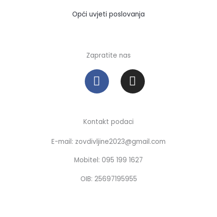
Opći uvjeti poslovanja
Zapratite nas
F
I
a
n
c
s
e
t
b
a
Kontakt podaci
o
g
E-mail: zovdivljine2023@gmail.com
o
r
k
a
Mobitel: 095 199 1627
m
OIB: 25697195955