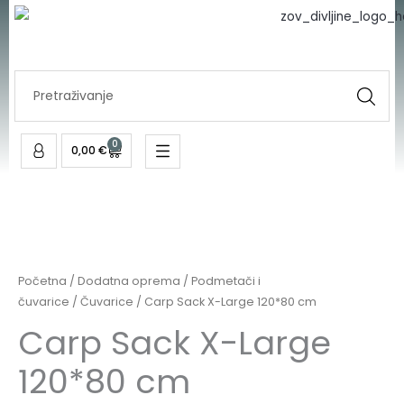
Skip
to
content
Search
...
0
Cart
0,00
€
Početna
/
Dodatna oprema
/
Podmetači i
čuvarice
/
Čuvarice
/ Carp Sack X-Large 120*80 cm
Carp Sack X-Large
120*80 cm