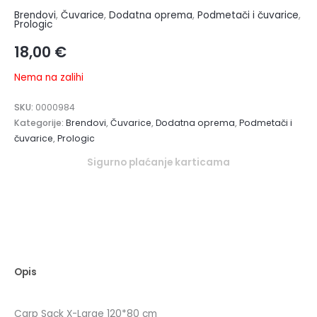
Brendovi
,
Čuvarice
,
Dodatna oprema
,
Podmetači i čuvarice
,
Prologic
18,00
€
Nema na zalihi
SKU:
0000984
Kategorije:
Brendovi
,
Čuvarice
,
Dodatna oprema
,
Podmetači i
čuvarice
,
Prologic
Sigurno plaćanje karticama
Opis
Carp Sack X-Large 120*80 cm