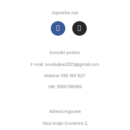
Zapratite nas
F
I
a
n
c
s
e
t
b
a
Kontakt podaci
o
g
E-mail: zovdivljine2023@gmail.com
o
r
k
a
Mobitel: 095 199 1627
m
OIB: 25697195955
Adresa trgovine
Ulica kralja Zvonimira 2,