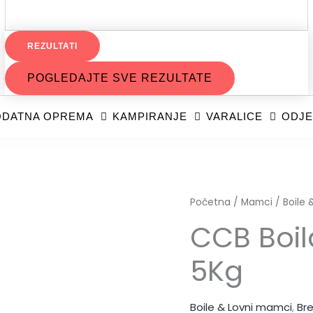
REZULTATI
POGLEDAJTE SVE REZULTATE
DATNA OPREMA
KAMPIRANJE
VARALICE
ODJE
Početna
/
Mamci
/
Boile
CCB Boi
5Kg
Boile & Lovni mamci
,
Br