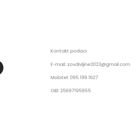
Kontakt podaci
E-mail: zovdivljine2023@gmail.com
n
Mobitel: 095 199 1627
OIB: 25697195955
a
g
a
m