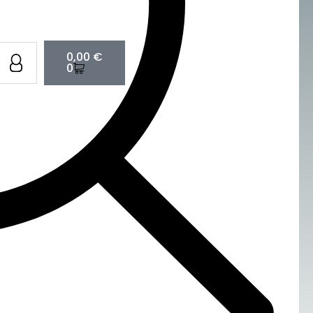
Cart
0,00
€
0