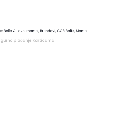
je:
Boile & Lovni mamci
,
Brendovi
,
CCB Baits
,
Mamci
igurno plaćanje karticama