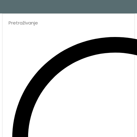
Search
...