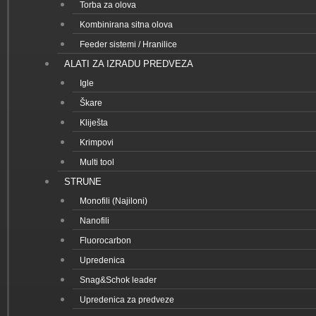
Torba za olova
Kombinirana sitna olova
Feeder sistemi / Hranilice
ALATI ZA IZRADU PREDVEZA
Igle
Škare
Kliješta
Krimpovi
Multi tool
STRUNE
Monofili (Najiloni)
Nanofili
Fluorocarbon
Upredenica
Snag&Schok leader
Upredenica za predveze