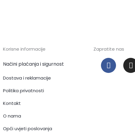
Korisne informacije
Zapratite nas
F
I
Načini plaćanja i sigurnost
a
c
s
Dostava i reklamacije
e
t
b
Politika privatnosti
o
Kontakt
o
r
k
O nama
Opći uvjeti poslovanja