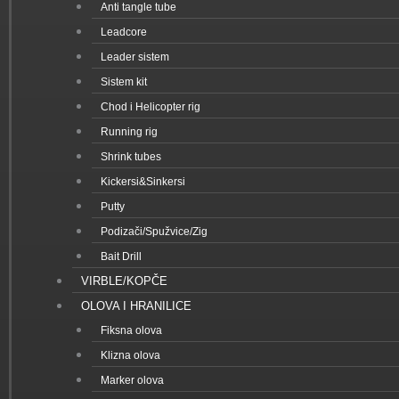
Anti tangle tube
Leadcore
Leader sistem
Sistem kit
Chod i Helicopter rig
Running rig
Shrink tubes
Kickersi&Sinkersi
Putty
Podizači/Spužvice/Zig
Bait Drill
VIRBLE/KOPČE
OLOVA I HRANILICE
Fiksna olova
Klizna olova
Marker olova