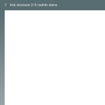
Skip
Rok dostave 2-5 radnih dana
to
content