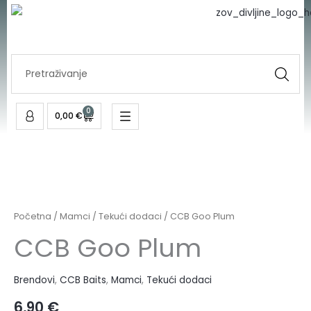
Plum
Skip
količina
to
content
Search
...
0
Cart
0,00
€
CCB
Goo
Plum
Početna
/
Mamci
/
Tekući dodaci
/ CCB Goo Plum
količina
CCB Goo Plum
Brendovi
,
CCB Baits
,
Mamci
,
Tekući dodaci
6,90
€