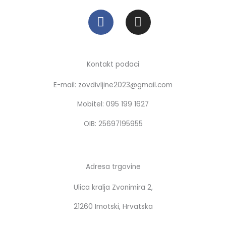
F
I
a
n
c
s
e
t
b
a
Kontakt podaci
o
g
E-mail: zovdivljine2023@gmail.com
o
r
k
a
Mobitel: 095 199 1627
m
OIB: 25697195955
Adresa trgovine
Ulica kralja Zvonimira 2,
21260 Imotski, Hrvatska