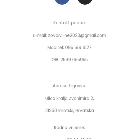
a
n
c
s
e
t
b
a
Kontakt podaci
o
g
E-mail: zovdivljine2023@gmail.com
o
r
k
a
Mobitel: 095 199 1627
m
OIB: 25697195955
Adresa trgovine
Ulica kralja Zvonimira 2,
21260 Imotski, Hrvatska
Radno vrijeme: