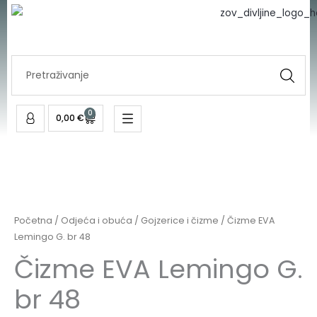
Lemingo
Skip
G.
to
br
content
48
Search
količina
...
0
Cart
0,00
€
Čizme
EVA
Lemingo
Početna
/
Odjeća i obuća
/
Gojzerice i čizme
/ Čizme EVA
G.
Lemingo G. br 48
br
Čizme EVA Lemingo G.
48
br 48
količina