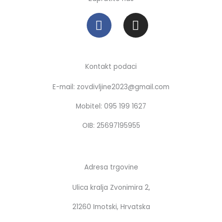
F
I
a
n
c
s
e
t
b
a
Kontakt podaci
o
g
E-mail: zovdivljine2023@gmail.com
o
r
k
a
Mobitel: 095 199 1627
m
OIB: 25697195955
Adresa trgovine
Ulica kralja Zvonimira 2,
21260 Imotski, Hrvatska