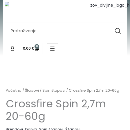
Skip
to
content
Search
...
0
Cart
0,00
€
Početna
/
Štapovi
/
Spin štapovi
/ Crossfire Spin 2,7m 20-60g
Crossfire Spin 2,7m
20-60g
Brendovi
,
Daiwa
,
Spin štapovi
,
Štapovi