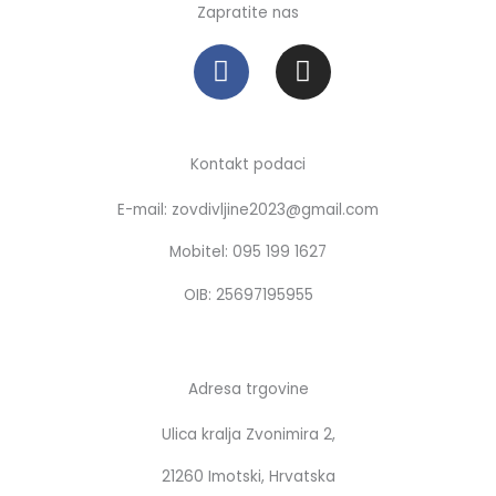
Zapratite nas
F
I
a
n
c
s
e
t
b
a
Kontakt podaci
o
g
E-mail: zovdivljine2023@gmail.com
o
r
k
a
Mobitel: 095 199 1627
m
OIB: 25697195955
Adresa trgovine
Ulica kralja Zvonimira 2,
21260 Imotski, Hrvatska