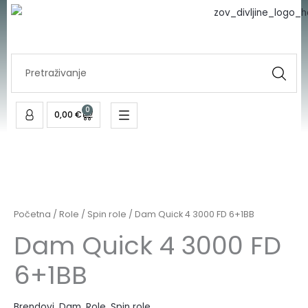
4
Skip
3000
to
FD
content
6+1BB
Search
količina
...
0
Cart
0,00
€
Dam
Quick
4
Početna
/
Role
/
Spin role
/ Dam Quick 4 3000 FD 6+1BB
3000
Dam Quick 4 3000 FD
FD
6+1BB
6+1BB
količina
Brendovi
,
Dam
,
Role
,
Spin role