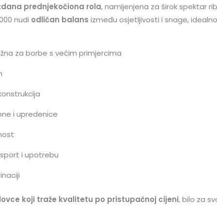
zdana prednjekočiona rola
, namijenjena za širok spektar r
4000 nudi
odličan balans
između osjetljivosti i snage, idealno 
ažna za borbe s većim primjercima
m
konstrukcija
ne i upredenice
nost
nsport i upotrebu
naciji
lovce koji traže kvalitetu po pristupačnoj cijeni
, bilo za s