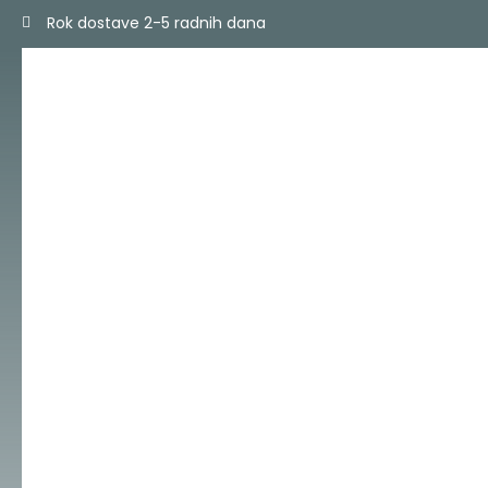
Skip
Rok dostave 2-5 radnih dana
to
content