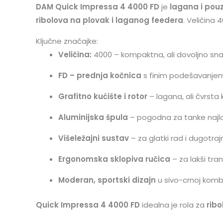
DAM Quick Impressa 4 4000 FD
je
lagana i pou
ribolova na plovak i laganog feedera
. Veličina 
Ključne značajke:
Veličina:
4000 – kompaktna, ali dovoljno sn
FD – prednja kočnica
s finim podešavanje
Grafitno kućište i rotor
– lagana, ali čvrsta 
Aluminijska špula
– pogodna za tanke najlo
Višeležajni sustav
– za glatki rad i dugotraj
Ergonomska sklopiva ručica
– za lakši tra
Moderan, sportski dizajn
u sivo-crnoj kombi
Quick Impressa 4 4000 FD
idealna je rola za
ribo