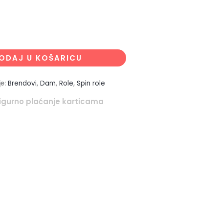
ODAJ U KOŠARICU
je:
Brendovi
,
Dam
,
Role
,
Spin role
igurno plaćanje karticama