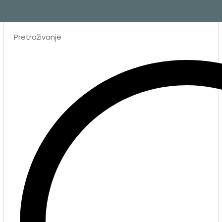
Search
...