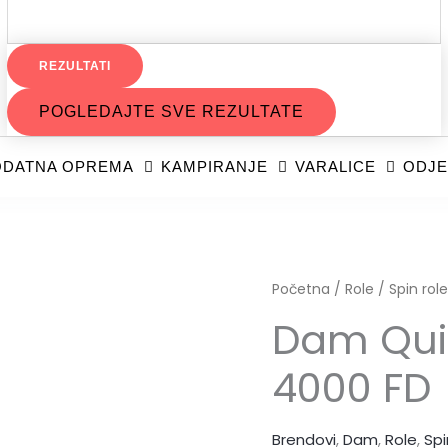
REZULTATI
POGLEDAJTE SVE REZULTATE
DATNA OPREMA
KAMPIRANJE
VARALICE
ODJE
Dam
Početna
/
Role
/
Spin role
Quick
Dam Qui
Impressa
4000 FD
3
4000
FD
Brendovi
,
Dam
,
Role
,
Spi