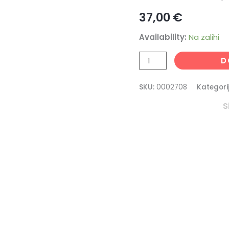
količina
37,00
€
Availability:
Na zalihi
D
SKU:
0002708
Kategori
S