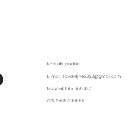
Kontakt podaci
E-mail: zovdivljine2023@gmail.com
n
Mobitel: 095 199 1627
OIB: 25697195955
a
g
a