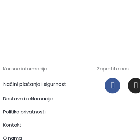
Korisne informacije
Zapratite nas
F
I
Načini plaćanja i sigurnost
a
c
s
Dostava i reklamacije
e
t
b
Politika privatnosti
o
Kontakt
o
r
k
O nama