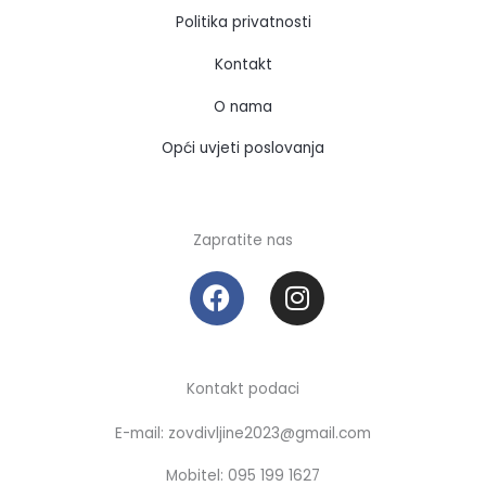
Politika privatnosti
Kontakt
O nama
Opći uvjeti poslovanja
Zapratite nas
F
I
a
n
c
s
e
t
b
a
Kontakt podaci
o
g
E-mail: zovdivljine2023@gmail.com
o
r
k
a
Mobitel: 095 199 1627