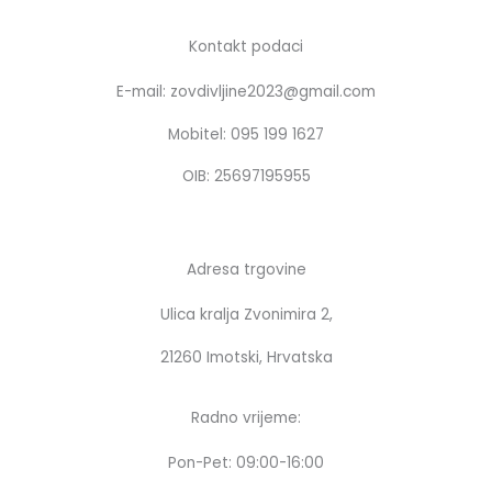
e
t
b
a
Kontakt podaci
o
g
E-mail: zovdivljine2023@gmail.com
o
r
k
a
Mobitel: 095 199 1627
m
OIB: 25697195955
Adresa trgovine
Ulica kralja Zvonimira 2,
21260 Imotski, Hrvatska
Radno vrijeme:
Pon-Pet: 09:00-16:00