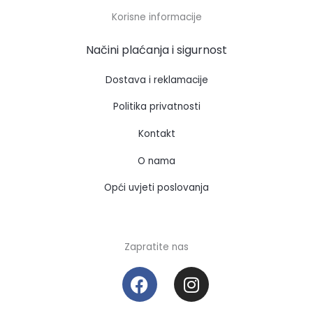
Korisne informacije
Načini plaćanja i sigurnost
Dostava i reklamacije
Politika privatnosti
Kontakt
O nama
Opći uvjeti poslovanja
Zapratite nas
F
I
a
n
c
s