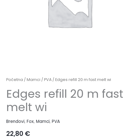
Početna
/
Mamci
/
PVA
/ Edges refill 20 m fast melt wi
Edges refill 20 m fast
melt wi
Brendovi
,
Fox
,
Mamci
,
PVA
22,80
€