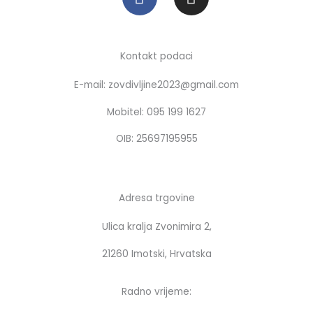
a
n
c
s
e
t
b
a
Kontakt podaci
o
g
E-mail: zovdivljine2023@gmail.com
o
r
k
a
Mobitel: 095 199 1627
m
OIB: 25697195955
Adresa trgovine
Ulica kralja Zvonimira 2,
21260 Imotski, Hrvatska
Radno vrijeme: