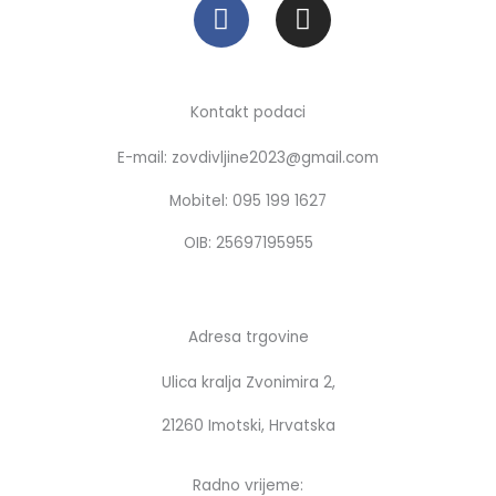
F
I
a
n
c
s
e
t
b
a
Kontakt podaci
o
g
E-mail: zovdivljine2023@gmail.com
o
r
k
a
Mobitel: 095 199 1627
m
OIB: 25697195955
Adresa trgovine
Ulica kralja Zvonimira 2,
21260 Imotski, Hrvatska
Radno vrijeme: