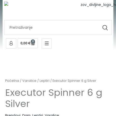
Skip
to
content
Search
...
0
Cart
0,00
€
Početna
/
Varalice
/
Leptiri
/ Executor Spinner 6 g Silver
Executor Spinner 6 g
Silver
Brendovi
,
Dam
,
Leptiri
,
Varalice