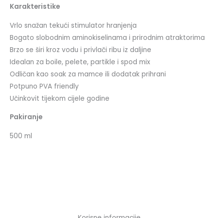
Karakteristike
Vrlo snažan tekući stimulator hranjenja
Bogato slobodnim aminokiselinama i prirodnim atraktorima
Brzo se širi kroz vodu i privlači ribu iz daljine
Idealan za boile, pelete, partikle i spod mix
Odličan kao soak za mamce ili dodatak prihrani
Potpuno PVA friendly
Učinkovit tijekom cijele godine
Pakiranje
500 ml
Korisne informacije