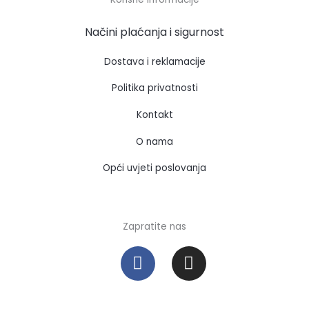
Načini plaćanja i sigurnost
Dostava i reklamacije
Politika privatnosti
Kontakt
O nama
Opći uvjeti poslovanja
Zapratite nas
F
I
a
n
c
s
e
t