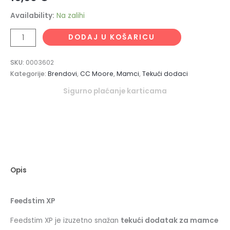
Availability:
Na zalihi
DODAJ U KOŠARICU
SKU:
0003602
Kategorije:
Brendovi
,
CC Moore
,
Mamci
,
Tekući dodaci
Sigurno plaćanje karticama
Opis
Feedstim XP
Feedstim XP je izuzetno snažan
tekući dodatak za mamce