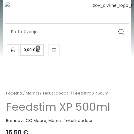
500ml
Skip
količina
to
content
Search
...
0
Cart
0,00
€
Feedstim
XP
500ml
Početna
/
Mamci
/
Tekući dodaci
/ Feedstim XP 500ml
količina
Feedstim XP 500ml
Brendovi
,
CC Moore
,
Mamci
,
Tekući dodaci
15,50
€