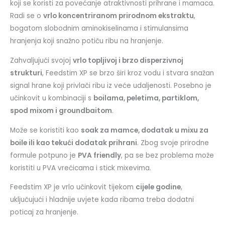
koji se koristi za povećanje atraktivnosti prihrane i mamaca.
Radi se o
vrlo koncentriranom prirodnom ekstraktu
,
bogatom slobodnim aminokiselinama i stimulansima
hranjenja koji snažno potiču ribu na hranjenje.
Zahvaljujući svojoj
vrlo topljivoj i brzo disperzivnoj
strukturi
, Feedstim XP se brzo širi kroz vodu i stvara snažan
signal hrane koji privlači ribu iz veće udaljenosti. Posebno je
učinkovit u kombinaciji s
boilama, peletima, partiklom,
spod mixom i groundbaitom
.
Može se koristiti kao
soak za mamce, dodatak u mixu za
boile ili kao tekući dodatak prihrani
. Zbog svoje prirodne
formule potpuno je
PVA friendly
, pa se bez problema može
koristiti u PVA vrećicama i stick mixevima.
Feedstim XP je vrlo učinkovit tijekom
cijele godine
,
uključujući i hladnije uvjete kada ribama treba dodatni
poticaj za hranjenje.