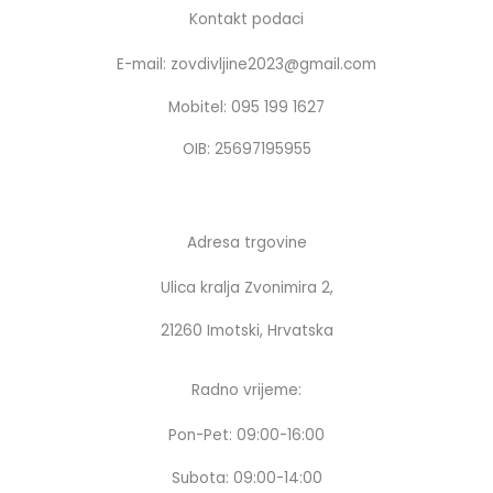
b
a
Kontakt podaci
o
g
E-mail: zovdivljine2023@gmail.com
o
r
k
a
Mobitel: 095 199 1627
m
OIB: 25697195955
Adresa trgovine
Ulica kralja Zvonimira 2,
21260 Imotski, Hrvatska
Radno vrijeme:
Pon-Pet: 09:00-16:00
Subota: 09:00-14:00