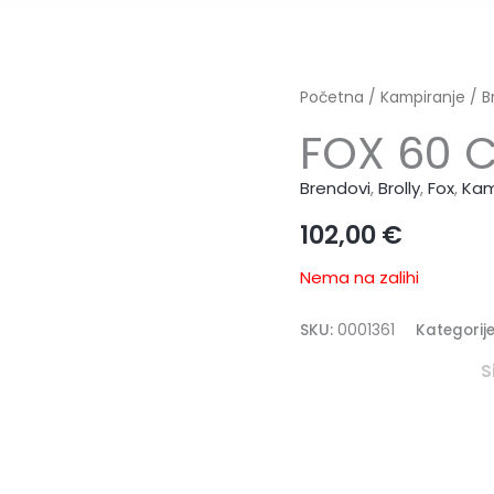
Početna
/
Kampiranje
/
B
FOX 60 
Brendovi
,
Brolly
,
Fox
,
Kam
102,00
€
Nema na zalihi
SKU:
0001361
Kategorij
S