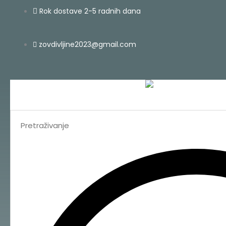
Skip
Search
Rok dostave 2-5 radnih dana
to
...
content
zovdivljine2023@gmail.com