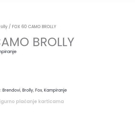
rolly
/ FOX 60 CAMO BROLLY
CAMO BROLLY
piranje
e:
Brendovi
,
Brolly
,
Fox
,
Kampiranje
igurno plaćanje karticama