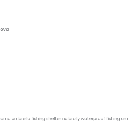
pova
 camo umbrella fishing shelter nu brolly waterproof fishing um