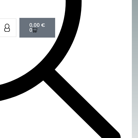
Cart
0,00
€
0