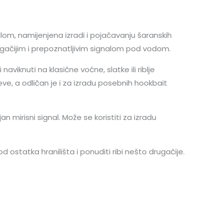
om, namijenjena izradi i pojačavanju šaranskih
ugačijim i prepoznatljivim signalom pod vodom.
iknuti na klasične voćne, slatke ili riblje
eve, a odličan je i za izradu posebnih hookbait
 mirisni signal. Može se koristiti za izradu
 ostatka hranilišta i ponuditi ribi nešto drugačije.