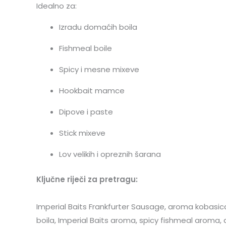
Idealno za:
Izradu domaćih boila
Fishmeal boile
Spicy i mesne mixeve
Hookbait mamce
Dipove i paste
Stick mixeve
Lov velikih i opreznih šarana
Ključne riječi za pretragu:
Imperial Baits Frankfurter Sausage, aroma kobasic
boila, Imperial Baits aroma, spicy fishmeal aroma,