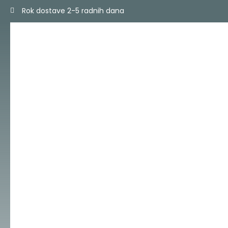
Skip
Rok dostave 2-5 radnih dana
to
content