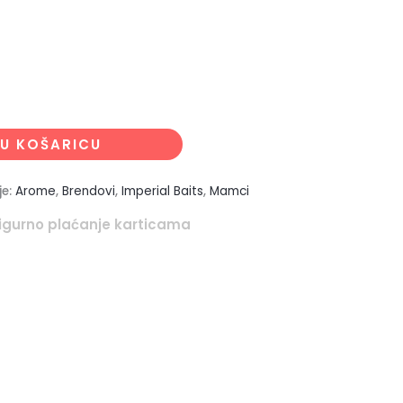
U KOŠARICU
je:
Arome
,
Brendovi
,
Imperial Baits
,
Mamci
igurno plaćanje karticama