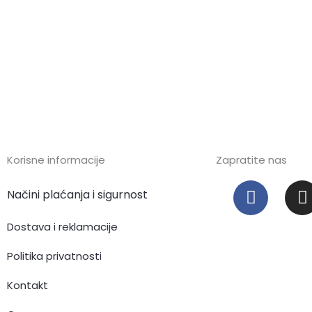
Korisne informacije
Zapratite nas
F
I
Načini plaćanja i sigurnost
a
c
s
Dostava i reklamacije
e
t
b
Politika privatnosti
o
Kontakt
o
r
k