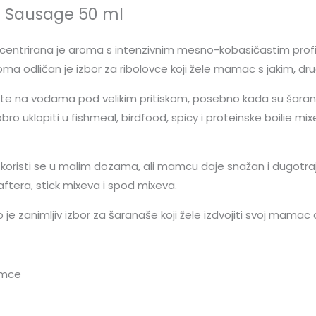
er Sausage 50 ml
ncentrirana je aroma s intenzivnim mesno-kobasičastim profil
a odličan je izbor za ribolovce koji žele mamac s jakim, dr
 na vodama pod velikim pritiskom, posebno kada su šarani nav
o uklopiti u fishmeal, birdfood, spicy i proteinske boilie mix
 koristi se u malim dozama, ali mamcu daje snažan i dugotrajan
tera, stick mixeva i spod mixeva.
e zanimljiv izbor za šaranaše koji žele izdvojiti svoj mamac od
amce