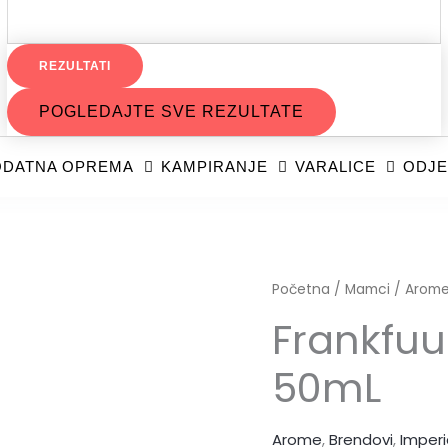
REZULTATI
POGLEDAJTE SVE REZULTATE
DATNA OPREMA
KAMPIRANJE
VARALICE
ODJE
Frankfuurter
Početna
/
Mamci
/
Arom
Saussage
Frankfuu
50mL
50mL
količina
Arome
,
Brendovi
,
Imperi