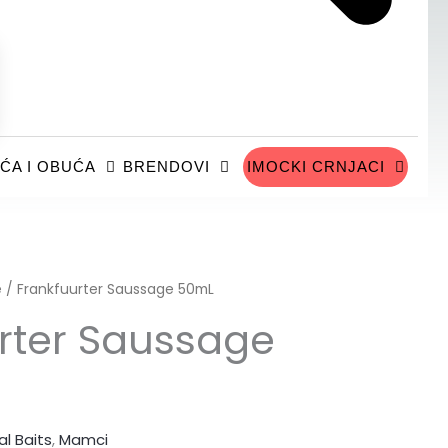
ĆA I OBUĆA
BRENDOVI
IMOCKI CRNJACI
e
/ Frankfuurter Saussage 50mL
rter Saussage
al Baits
,
Mamci