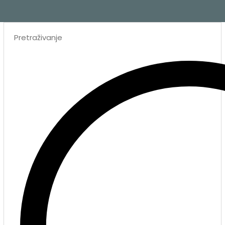
Search
...