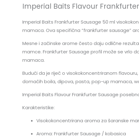
Imperial Baits Flavour Frankfurt
Imperial Baits Frankfurter Sausage 50 ml visokoko
mamaca. Ova specifična “frankfurter sausage” arom
Mesne i začinske arome često daju odlične rezultate
mamce. Frankfurter Sausage profil može se vrlo dobr
mamaca.
Budući da je riječ o visokokoncentriranom flavouru,
domaćih boila, dipova, pasta, pop-up mamaca, waf
Imperial Baits Flavour Frankfurter Sausage posebno j
Karakteristike:
Visokokoncentrirana aroma za šaranske m
Aroma: Frankfurter Sausage / kobasica