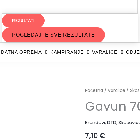
REZULTATI
POGLEDAJTE SVE REZULTATE
DATNA OPREMA
KAMPIRANJE
VARALICE
ODJE
Početna
/
Varalice
/
Skos
Gavun 7
Brendovi
,
DTD
,
Skosovic
7,10
€