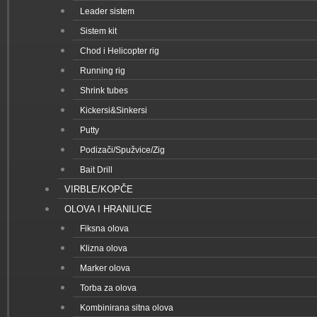
Leader sistem
Sistem kit
Chod i Helicopter rig
Running rig
Shrink tubes
Kickersi&Sinkersi
Putty
Podizači/Spužvice/Zig
Bait Drill
VIRBLE/KOPČE
OLOVA I HRANILICE
Fiksna olova
Klizna olova
Marker olova
Torba za olova
Kombinirana sitna olova