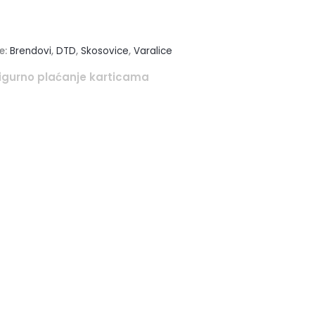
e:
Brendovi
,
DTD
,
Skosovice
,
Varalice
igurno plaćanje karticama