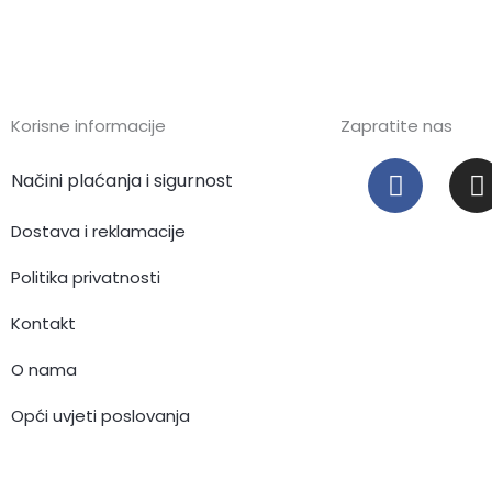
Korisne informacije
Zapratite nas
F
I
Načini plaćanja i sigurnost
a
c
s
Dostava i reklamacije
e
t
b
Politika privatnosti
o
Kontakt
o
r
k
O nama
Opći uvjeti poslovanja