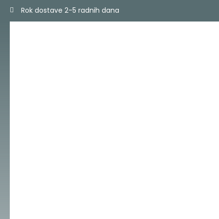
Skip
Rok dostave 2-5 radnih dana
to
content