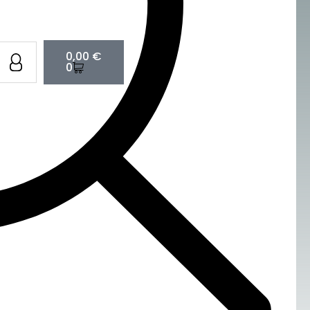
Cart
0,00
€
0