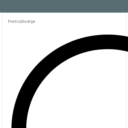
Search
...