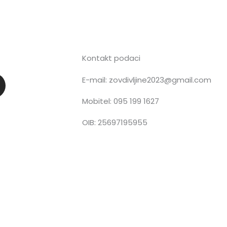
Kontakt podaci
E-mail: zovdivljine2023@gmail.com
n
Mobitel: 095 199 1627
OIB: 25697195955
a
g
a
m