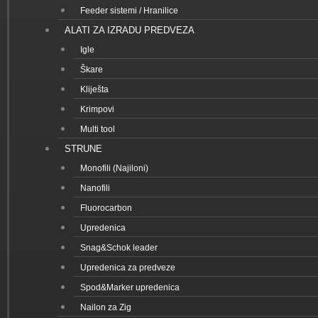
Feeder sistemi / Hranilice
ALATI ZA IZRADU PREDVEZA
Igle
Škare
Kliješta
Krimpovi
Multi tool
STRUNE
Monofili (Najiloni)
Nanofili
Fluorocarbon
Upredenica
Snag&Schok leader
Upredenica za predveze
Spod&Marker upredenica
Nailon za Zig