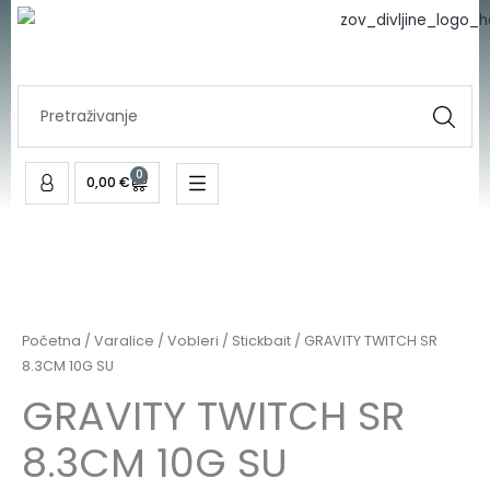
Skip
to
content
Search
...
0
Cart
0,00
€
Početna
/
Varalice
/
Vobleri
/
Stickbait
/ GRAVITY TWITCH SR
8.3CM 10G SU
GRAVITY TWITCH SR
8.3CM 10G SU