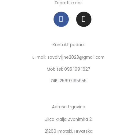
Zapratite nas
F
I
a
n
c
s
e
t
b
a
Kontakt podaci
o
g
E-mail: zovdivljine2023@gmail.com
o
r
k
a
Mobitel: 095 199 1627
m
OIB: 25697195955
Adresa trgovine
Ulica kralja Zvonimira 2,
21260 Imotski, Hrvatska