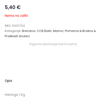
5,40
€
Nema na zalihi
SKU:
0000754
Kategorije:
Brendovi
,
CCB Baits
,
Mamci
,
Primama & Brašna &
Praškasti dodaci
Sigurno plaćanje karticama
Opis
Harringa 1 Kg