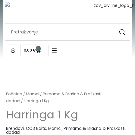
Skip
to
content
Search
...
0
Cart
0,00
€
Početna
/
Mamci
/
Primama & Brašna & Praškasti
dodaci
/ Harringa 1 Kg
Harringa 1 Kg
Brendovi
,
CCB Baits
,
Mamci
,
Primama & Brašna & Praškasti
dodaci