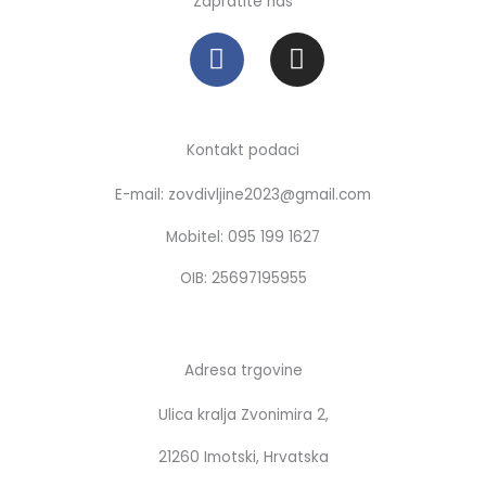
Zapratite nas
F
I
a
n
c
s
e
t
b
a
Kontakt podaci
o
g
E-mail: zovdivljine2023@gmail.com
o
r
k
a
Mobitel: 095 199 1627
m
OIB: 25697195955
Adresa trgovine
Ulica kralja Zvonimira 2,
21260 Imotski, Hrvatska