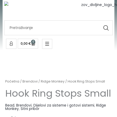
Skip
to
content
Search
...
0
Cart
0,00
€
Početna
/
Brendovi
/
Ridge Monkey
/ Hook Ring Stops Small
Hook Ring Stops Small
Bead
,
Brendovi
,
Dijelovi za sisteme i gotovi sistemi
,
Ridge
Monkey
,
Sitni pribor