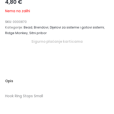
4,80
€
Nema na zalihi
SKU:
0000870
Kategorije:
Bead
,
Brendovi
,
Dijelovi za sisteme i gotovi sistemi
,
Ridge Monkey
,
Sitni pribor
Sigurno plaćanje karticama
Opis
Hook Ring Stops Small