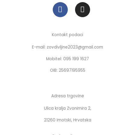
F
I
a
n
c
s
e
t
b
a
Kontakt podaci
o
g
E-mail: zovdivljine2023@gmail.com
o
r
k
a
Mobitel: 095 199 1627
m
OIB: 25697195955
Adresa trgovine
Ulica kralja Zvonimira 2,
21260 Imotski, Hrvatska