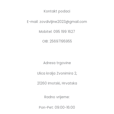
e
t
b
a
Kontakt podaci
o
g
E-mail: zovdivljine2023@gmail.com
o
r
k
a
Mobitel: 095 199 1627
m
OIB: 25697195955
Adresa trgovine
Ulica kralja Zvonimira 2,
21260 Imotski, Hrvatska
Radno vrijeme:
Pon-Pet: 09:00-16:00