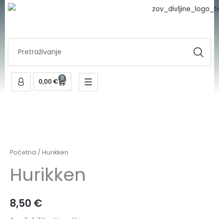
Skip
to
content
Search
...
0
Cart
0,00
€
Hurikken
količina
Početna
/ Hurikken
Hurikken
8,50
€