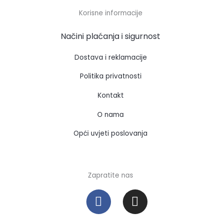
Korisne informacije
Načini plaćanja i sigurnost
Dostava i reklamacije
Politika privatnosti
Kontakt
O nama
Opći uvjeti poslovanja
Zapratite nas
F
I
a
n
c
s