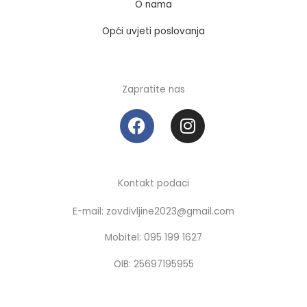
O nama
Opći uvjeti poslovanja
Zapratite nas
F
I
a
n
c
s
e
t
b
a
Kontakt podaci
o
g
E-mail: zovdivljine2023@gmail.com
o
r
k
a
Mobitel: 095 199 1627
m
OIB: 25697195955