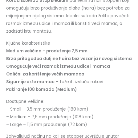
Korda Extenda Stop Medium
pametni su hair stopperi koji
omogućuju brzo produživanje dlake (haira) bez potrebe za
mijenjanjem cijelog sistema. Idealni su kada želite povećati
razmak između udice i mamca ili koristiti veći mamac, a
zadržati istu montažu.
Ključne karakteristike
Medium veličina – produženje 7,5 mm
Brza prilagodba duljine haira bez vezanja novog sistema
Omogućuje veći razmak između udice i mamca
Odlični za korištenje većih mamaca
Sigurnije drže mamac
– teže ih izvlače rakovi
Pakiranje 108 komada (Medium)
Dostupne veličine:
– Small – 3,5 mm produženje (180 kom)
– Medium – 7,5 mm produženje (108 kom)
– Large – 11,5 mm produženje (72 kom)
Zahvaljujući načinu na koji se stopper učvršćuje unutar