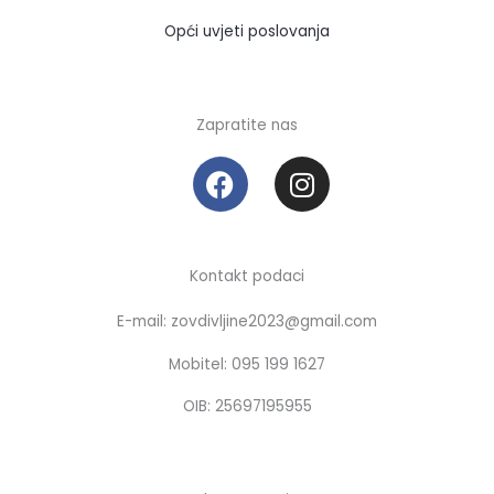
Opći uvjeti poslovanja
Zapratite nas
F
I
a
n
c
s
e
t
b
a
Kontakt podaci
o
g
E-mail: zovdivljine2023@gmail.com
o
r
k
a
Mobitel: 095 199 1627
m
OIB: 25697195955