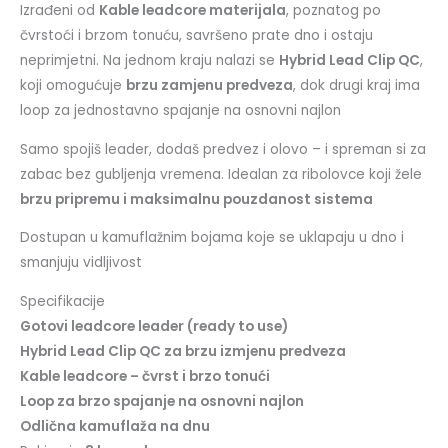
Izrađeni od
Kable leadcore materijala
, poznatog po
čvrstoći i brzom tonuću, savršeno prate dno i ostaju
neprimjetni. Na jednom kraju nalazi se
Hybrid Lead Clip QC
,
koji omogućuje
brzu zamjenu predveza
, dok drugi kraj ima
loop za jednostavno spajanje na osnovni najlon
Samo spojiš leader, dodaš predvez i olovo – i spreman si za
zabac bez gubljenja vremena. Idealan za ribolovce koji žele
brzu pripremu i maksimalnu pouzdanost sistema
Dostupan u kamuflažnim bojama koje se uklapaju u dno i
smanjuju vidljivost
Specifikacije
Gotovi leadcore leader (ready to use)
Hybrid Lead Clip QC za brzu izmjenu predveza
Kable leadcore – čvrst i brzo tonući
Loop za brzo spajanje na osnovni najlon
Odlična kamuflaža na dnu