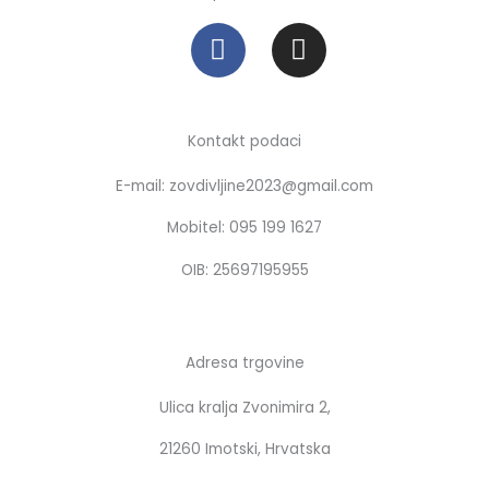
F
I
a
n
c
s
e
t
b
a
Kontakt podaci
o
g
E-mail: zovdivljine2023@gmail.com
o
r
k
a
Mobitel: 095 199 1627
m
OIB: 25697195955
Adresa trgovine
Ulica kralja Zvonimira 2,
21260 Imotski, Hrvatska