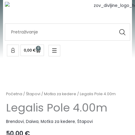
4.00m
Skip
količina
to
content
Search
...
0
Cart
0,00
€
Legalis
Pole
4.00m
Početna
/
Štapovi
/
Motka za kedere
/ Legalis Pole 4.00m
količina
Legalis Pole 4.00m
Brendovi
,
Daiwa
,
Motka za kedere
,
Štapovi
50,00
€