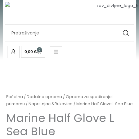
Skip
to
content
Search
...
0
Cart
0,00
€
Početna
/
Dodatna oprema
/
Oprema za spodiranje i
primamu
/
Naprstnjaci&Rukavice
/ Marine Half Glove L Sea Blue
Marine Half Glove L
Sea Blue