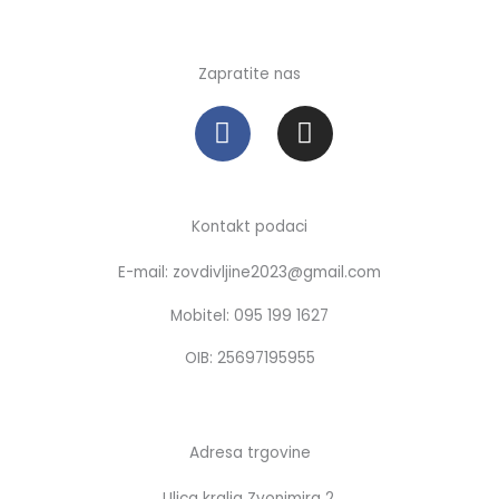
Zapratite nas
F
I
a
n
c
s
e
t
b
a
Kontakt podaci
o
g
E-mail: zovdivljine2023@gmail.com
o
r
k
a
Mobitel: 095 199 1627
m
OIB: 25697195955
Adresa trgovine
Ulica kralja Zvonimira 2,