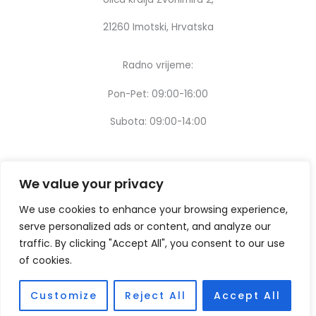
21260 Imotski, Hrvatska
Radno vrijeme:
Pon-Pet: 09:00-16:00
Subota: 09:00-14:00
We value your privacy
We use cookies to enhance your browsing experience,
serve personalized ads or content, and analyze our
traffic. By clicking "Accept All", you consent to our use
of cookies.
Customize
Reject All
Accept All
Copyright © [2024] – Design by:
Thinking digital