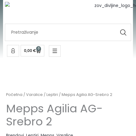
AG-
Skip
Srebro
to
2
content
količina
Search
...
0
Cart
0,00
€
Mepps
Agilia
AG-
Početna
/
Varalice
/
Leptiri
/ Mepps Agilia AG-Srebro 2
Srebro
Mepps Agilia AG-
2
Srebro 2
količina
Brendovi
,
Leptiri
,
Mepps
,
Varalice