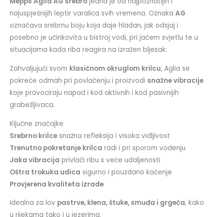
Mepps Aglia AG srebro
jedna je od najpoznatijih i
najuspješnijih leptir varalica svih vremena. Oznaka
AG
označava srebrnu boju koja daje hladan, jak odsjaj i
posebno je učinkovita u bistroj vodi, pri jačem svjetlu te u
situacijama kada riba reagira na izražen bljesak.
Zahvaljujući svom
klasičnom okruglom krilcu
, Aglia se
pokreće odmah pri povlačenju i proizvodi
snažne vibracije
koje provociraju napad i kod aktivnih i kod pasivnijih
grabežljivaca.
Ključne značajke
Srebrno krilce
snažna refleksija i visoka vidljivost
Trenutno pokretanje krilca
radi i pri sporom vođenju
Jaka vibracija
privlači ribu s veće udaljenosti
Oštra trokuka udica
sigurno i pouzdano kačenje
Provjerena kvaliteta izrade
Idealna za lov
pastrve, klena, štuke, smuđa i grgeča
, kako
u rijekama tako i u jezerima.