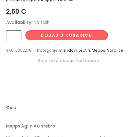
2,60
€
Availability:
Na zalihi
DODAJ U KOŠARICU
SKU:
0002278
Kategorije:
Brendovi
,
Leptiri
,
Mepps
,
Varalice
Sigurno plaćanje karticama
Opis
Mepps Aglia AG srebro