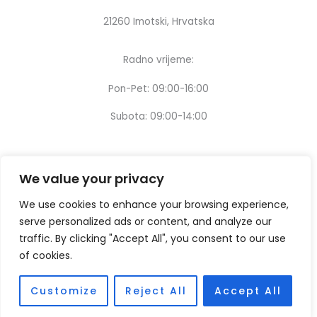
21260 Imotski, Hrvatska
Radno vrijeme:
Pon-Pet: 09:00-16:00
Subota: 09:00-14:00
We value your privacy
We use cookies to enhance your browsing experience,
serve personalized ads or content, and analyze our
traffic. By clicking "Accept All", you consent to our use
of cookies.
Customize
Reject All
Accept All
Copyright © [2024] – Design by:
Thinking digital