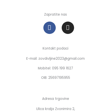
Zapratite nas
F
I
a
n
c
s
e
t
b
a
Kontakt podaci
o
g
E-mail: zovdivljine2023@gmail.com
o
r
k
a
Mobitel: 095 199 1627
m
OIB: 25697195955
Adresa trgovine
Ulica kralja Zvonimira 2,