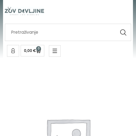
lignje
Skip
i
to
sipe
content
nit
Search
količina
...
0
Cart
0,00
€
Motovilo
za
lignje
i
sipe
nit
količina