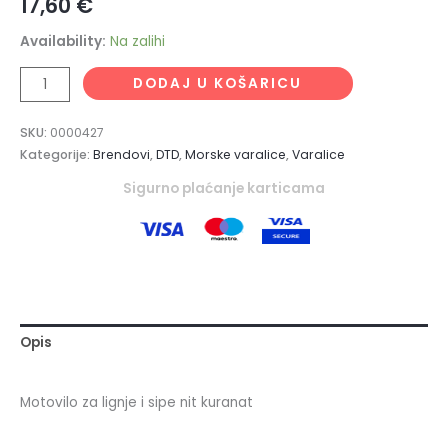
17,60
€
Availability:
Na zalihi
DODAJ U KOŠARICU
SKU:
0000427
Kategorije:
Brendovi
,
DTD
,
Morske varalice
,
Varalice
Sigurno plaćanje karticama
Opis
Motovilo za lignje i sipe nit kuranat