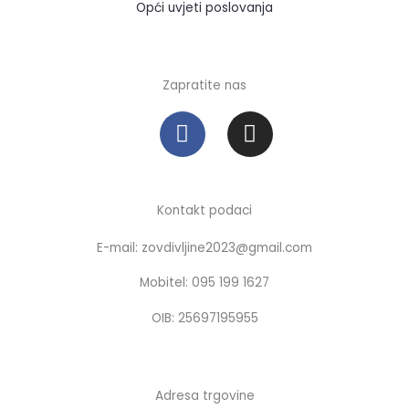
Opći uvjeti poslovanja
Zapratite nas
F
I
a
n
c
s
e
t
b
a
Kontakt podaci
o
g
E-mail: zovdivljine2023@gmail.com
o
r
k
a
Mobitel: 095 199 1627
m
OIB: 25697195955
Adresa trgovine