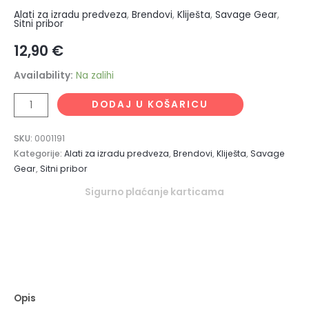
Alati za izradu predveza
,
Brendovi
,
Kliješta
,
Savage Gear
,
Sitni pribor
12,90
€
Availability:
Na zalihi
DODAJ U KOŠARICU
SKU:
0001191
Kategorije:
Alati za izradu predveza
,
Brendovi
,
Kliješta
,
Savage
Gear
,
Sitni pribor
Sigurno plaćanje karticama
Opis