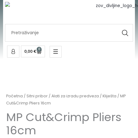
Pliers
Skip
16cm
to
količina
content
Search
...
0
Cart
0,00
€
MP
Cut&Crimp
Pliers
Početna
/
Sitni pribor
/
Alati za izradu predveza
/
Kliješta
/ MP
16cm
Cut&Crimp Pliers 16cm
količina
MP Cut&Crimp Pliers
16cm