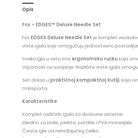
Opis
Fox – EDGES™ Deluxe Needle Set
Fox
EDGES Deluxe Needle Set
je komplet visokokva
vrste igala koje omogućuju jednostavno postavljan
Svaka igla u setu ima
ergonomsku ručku
koja omo
otpornost na savijanje. Različite vrste igala omog
Set dolazi u
praktičnoj kompaktnoj kutiji
, koja o
transporta.
Karakteristike
Komplet različitih igala za ribolovne sisteme
Idealno za boile, pelete, partikle i PVA materijale
Čvrste igle od nehrđajućeg čelika