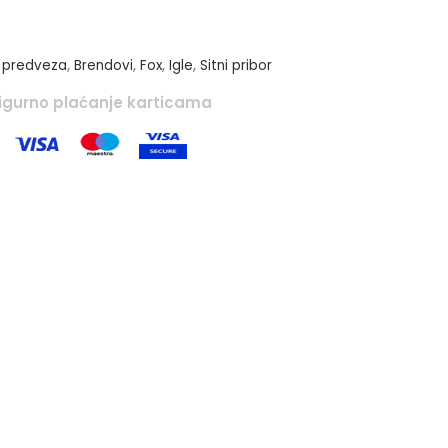
u predveza
,
Brendovi
,
Fox
,
Igle
,
Sitni pribor
igurno plaćanje karticama