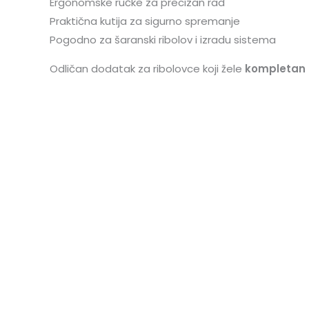
Ergonomske ručke za precizan rad
Praktična kutija za sigurno spremanje
Pogodno za šaranski ribolov i izradu sistema
Odličan dodatak za ribolovce koji žele
kompletan s