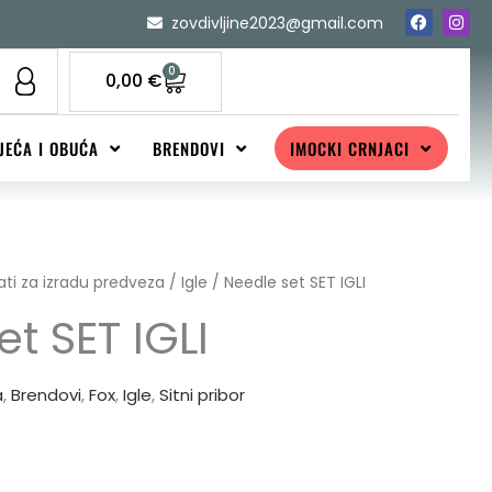
F
I
zovdivljine2023@gmail.com
a
n
c
s
e
t
0
Cart
0,00
€
b
a
o
g
o
r
k
a
JEĆA I OBUĆA
BRENDOVI
IMOCKI CRNJACI
m
ati za izradu predveza
/
Igle
/ Needle set SET IGLI
t SET IGLI
a
,
Brendovi
,
Fox
,
Igle
,
Sitni pribor