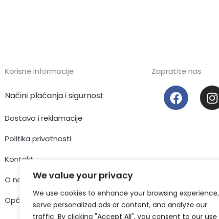
Korisne informacije
Zapratite nas
F
I
Načini plaćanja i sigurnost
a
c
s
Dostava i reklamacije
e
t
b
Politika privatnosti
o
Kontakt
o
r
k
We value your privacy
O nama
We use cookies to enhance your browsing experience,
Opći uvjeti poslovanja
serve personalized ads or content, and analyze our
traffic. By clicking "Accept All", you consent to our use