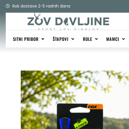
Skip
Rok dostave 2-5 radnih dana
to
content
SITNI PRIBOR
ŠTAPOVI
ROLE
MAMCI