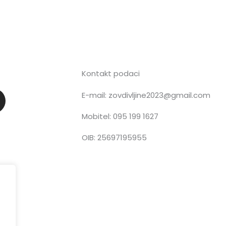
Kontakt podaci
E-mail: zovdivljine2023@gmail.com
n
Mobitel: 095 199 1627
OIB: 25697195955
a
g
a
m