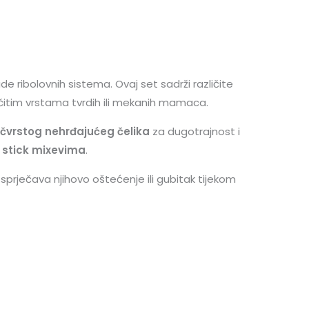
e ribolovnih sistema. Ovaj set sadrži različite
čitim vrstama tvrdih ili mekanih mamaca.
čvrstog nehrđajućeg čelika
za dugotrajnost i
 stick mixevima
.
 sprječava njihovo oštećenje ili gubitak tijekom