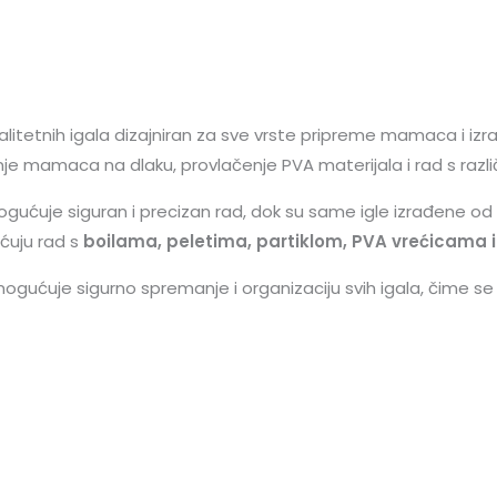
litetnih igala dizajniran za sve vrste pripreme mamaca i izrad
je mamaca na dlaku, provlačenje PVA materijala i rad s razli
gućuje siguran i precizan rad, dok su same igle izrađene od
ućuju rad s
boilama, peletima, partiklom, PVA vrećicama i
mogućuje sigurno spremanje i organizaciju svih igala, čime se