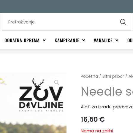
Search
...
DODATNA OPREMA
KAMPIRANJE
VARALICE
OD
Početna
/
Sitni pribor
/
Al
Needle se
Alati za izradu predvez
16,50
€
Nema na zalihi