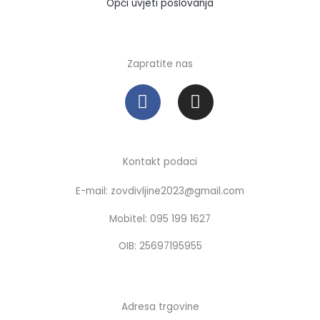
Opći uvjeti poslovanja
Zapratite nas
F
I
a
n
c
s
e
t
b
a
Kontakt podaci
o
g
E-mail: zovdivljine2023@gmail.com
o
r
k
a
Mobitel: 095 199 1627
m
OIB: 25697195955
Adresa trgovine