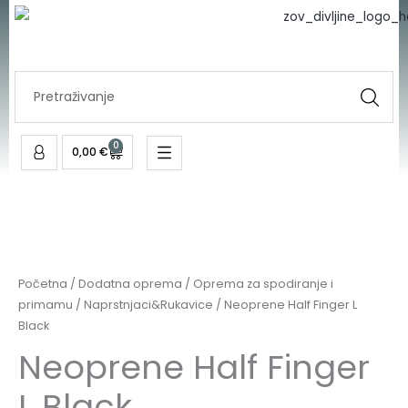
Skip
to
content
Search
...
0
Cart
0,00
€
Početna
/
Dodatna oprema
/
Oprema za spodiranje i
primamu
/
Naprstnjaci&Rukavice
/ Neoprene Half Finger L
Black
Neoprene Half Finger
L Black