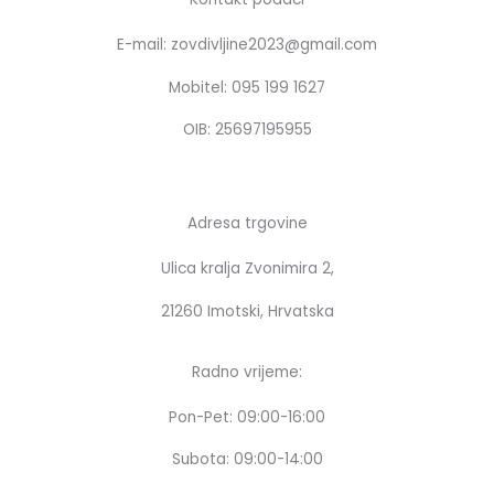
b
a
o
g
E-mail: zovdivljine2023@gmail.com
o
r
k
a
Mobitel: 095 199 1627
m
OIB: 25697195955
Adresa trgovine
Ulica kralja Zvonimira 2,
21260 Imotski, Hrvatska
Radno vrijeme:
Pon-Pet: 09:00-16:00
Subota: 09:00-14:00