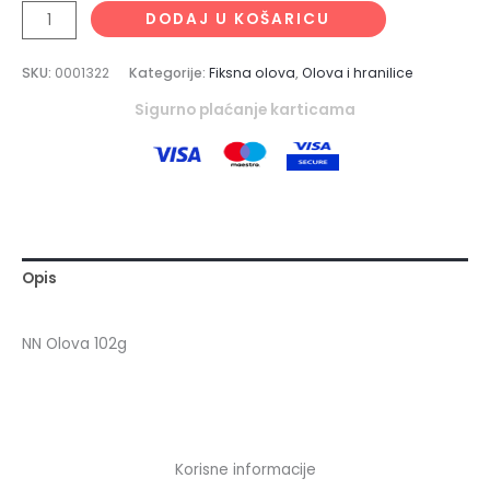
DODAJ U KOŠARICU
SKU:
0001322
Kategorije:
Fiksna olova
,
Olova i hranilice
Sigurno plaćanje karticama
Opis
NN Olova 102g
Korisne informacije