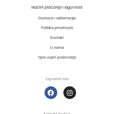
Načini plaćanja i sigurnost
Dostava i reklamacije
Politika privatnosti
Kontakt
O nama
Opći uvjeti poslovanja
Zapratite nas
F
I
a
n
c
s
e
t
Kontakt podaci