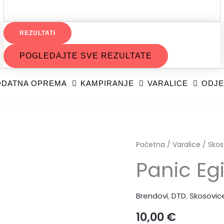
REZULTATI
POGLEDAJTE SVE REZULTATE
DATNA OPREMA
KAMPIRANJE
VARALICE
ODJE
Početna
/
Varalice
/
Skos
Panic Egi
Brendovi
,
DTD
,
Skosovic
10,00
€