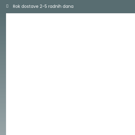
Skip
Rok dostave 2-5 radnih dana
to
content