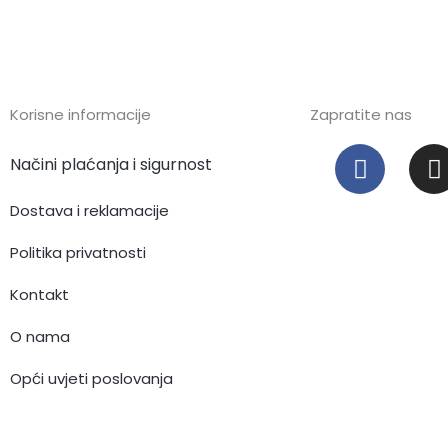
Korisne informacije
Zapratite nas
F
I
Načini plaćanja i sigurnost
a
c
s
Dostava i reklamacije
e
t
b
Politika privatnosti
o
Kontakt
o
r
k
O nama
Opći uvjeti poslovanja