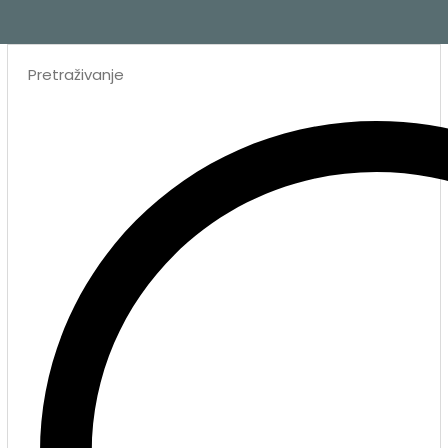
Search
...