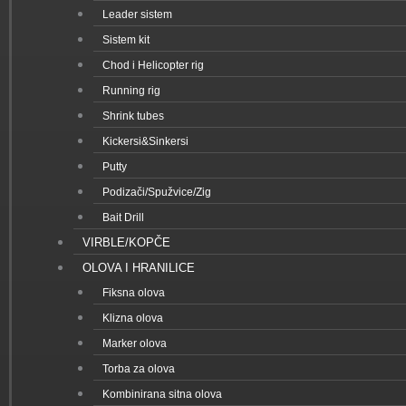
Leader sistem
Sistem kit
Chod i Helicopter rig
Running rig
Shrink tubes
Kickersi&Sinkersi
Putty
Podizači/Spužvice/Zig
Bait Drill
VIRBLE/KOPČE
OLOVA I HRANILICE
Fiksna olova
Klizna olova
Marker olova
Torba za olova
Kombinirana sitna olova