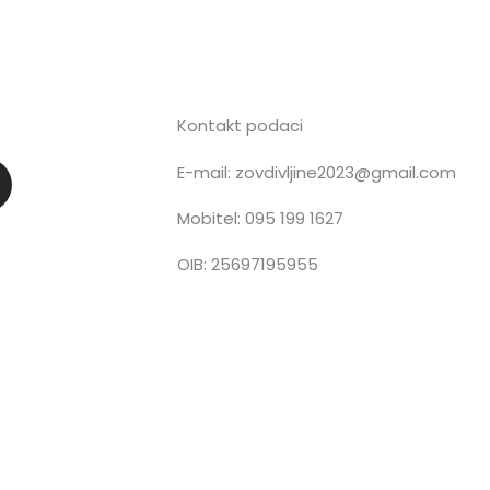
Kontakt podaci
E-mail: zovdivljine2023@gmail.com
n
Mobitel: 095 199 1627
OIB: 25697195955
a
g
a
m