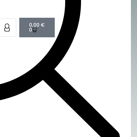
Cart
0,00
€
0