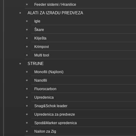
Feeder sistemi / Hranilice
ALATI ZA IZRADU PREDVEZA
Igle
Škare
Kliješta
Krimpovi
Multi tool
STRUNE
Monofili (Najiloni)
Nanofili
Fluorocarbon
Upredenica
Snag&Schok leader
Upredenica za predveze
Spod&Marker upredenica
Nailon za Zig