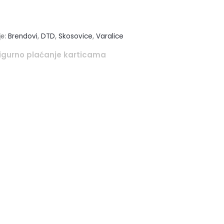
je:
Brendovi
,
DTD
,
Skosovice
,
Varalice
igurno plaćanje karticama