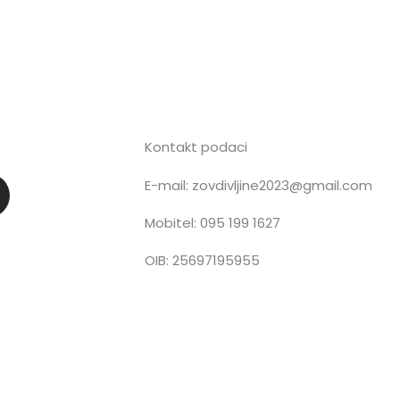
Kontakt podaci
E-mail: zovdivljine2023@gmail.com
n
Mobitel: 095 199 1627
OIB: 25697195955
a
g
a
m