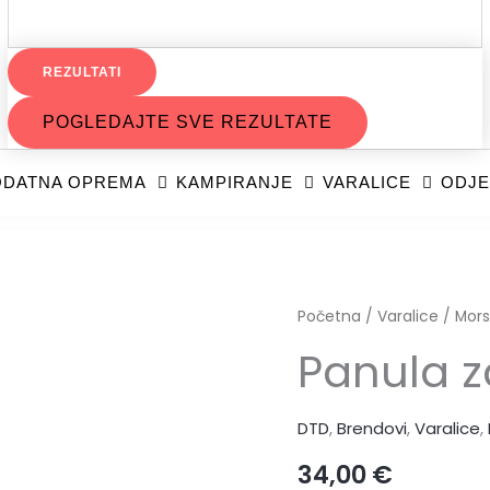
REZULTATI
POGLEDAJTE SVE REZULTATE
DATNA OPREMA
KAMPIRANJE
VARALICE
ODJE
Panula
Početna
/
Varalice
/
Mors
za
Panula z
lignje
količina
DTD
,
Brendovi
,
Varalice
,
34,00
€