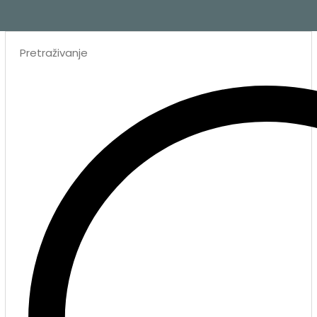
Search
...