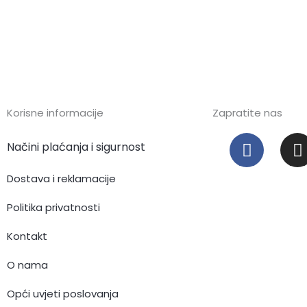
Korisne informacije
Zapratite nas
F
I
Načini plaćanja i sigurnost
a
c
s
Dostava i reklamacije
e
t
b
Politika privatnosti
o
Kontakt
o
r
k
O nama
Opći uvjeti poslovanja