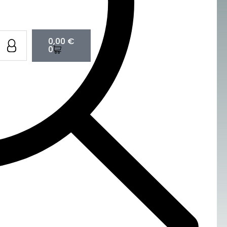
Cart
0,00
€
0