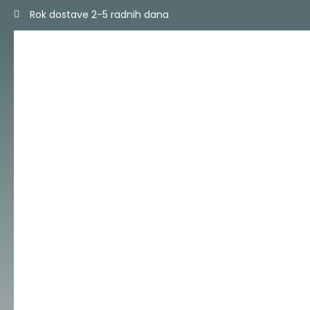
Skip
Rok dostave 2-5 radnih dana
to
content