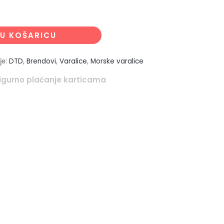
U KOŠARICU
je:
DTD
,
Brendovi
,
Varalice
,
Morske varalice
igurno plaćanje karticama