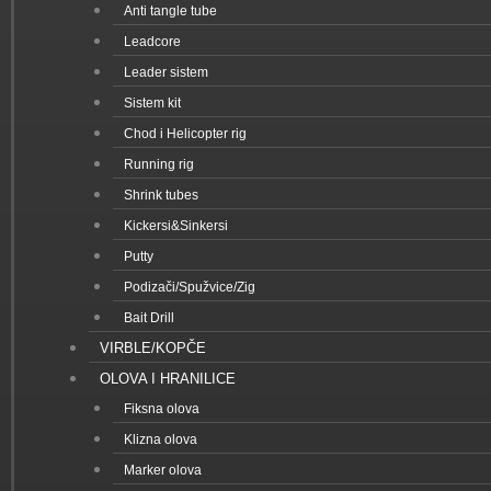
Anti tangle tube
Leadcore
Leader sistem
Sistem kit
Chod i Helicopter rig
Running rig
Shrink tubes
Kickersi&Sinkersi
Putty
Podizači/Spužvice/Zig
Bait Drill
VIRBLE/KOPČE
OLOVA I HRANILICE
Fiksna olova
Klizna olova
Marker olova