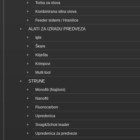
Torba za olova
Kombinirana sitna olova
Feeder sistemi / Hranilice
ALATI ZA IZRADU PREDVEZA
Igle
Škare
Kliješta
Krimpovi
Multi tool
STRUNE
Monofili (Najiloni)
Nanofili
Fluorocarbon
Upredenica
Snag&Schok leader
Upredenica za predveze