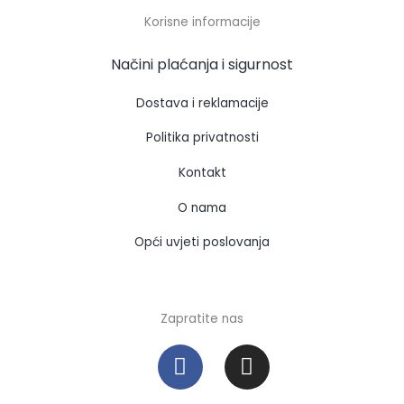
Korisne informacije
Načini plaćanja i sigurnost
Dostava i reklamacije
Politika privatnosti
Kontakt
O nama
Opći uvjeti poslovanja
Zapratite nas
F
I
a
n
c
s