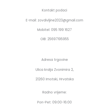
e
t
b
a
Kontakt podaci
o
g
E-mail: zovdivljine2023@gmail.com
o
r
k
a
Mobitel: 095 199 1627
m
OIB: 25697195955
Adresa trgovine
Ulica kralja Zvonimira 2,
21260 Imotski, Hrvatska
Radno vrijeme:
Pon-Pet: 09:00-16:00