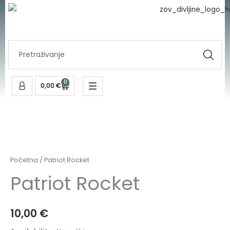
količina
Skip
to
content
Search
...
0
Cart
0,00
€
Patriot
Rocket
količina
Početna
/ Patriot Rocket
Patriot Rocket
10,00
€