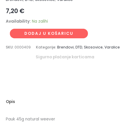
7,20
€
Availability:
Na zalihi
DODAJ U KOŠARICU
SKU:
0000409
Kategorije:
Brendovi
,
DTD
,
Skosovice
,
Varalice
Sigurno plaćanje karticama
Opis
Pauk 45g natural weever