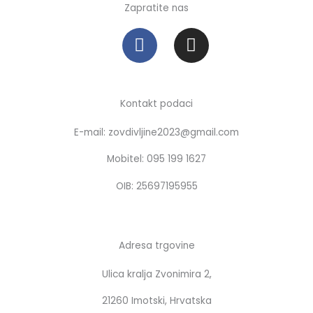
Zapratite nas
F
I
a
n
c
s
e
t
b
a
Kontakt podaci
o
g
E-mail: zovdivljine2023@gmail.com
o
r
k
a
Mobitel: 095 199 1627
m
OIB: 25697195955
Adresa trgovine
Ulica kralja Zvonimira 2,
21260 Imotski, Hrvatska