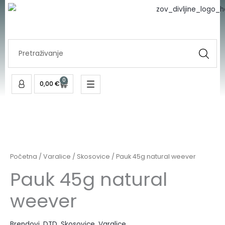
natural
Skip
weever
to
količina
content
Search
...
0
Cart
0,00
€
Pauk
45g
natural
Početna
/
Varalice
/
Skosovice
/ Pauk 45g natural weever
weever
Pauk 45g natural
količina
weever
Brendovi
,
DTD
,
Skosovice
,
Varalice