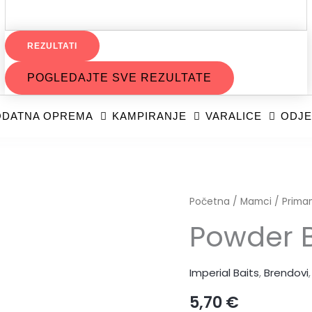
REZULTATI
POGLEDAJTE SVE REZULTATE
DATNA OPREMA
KAMPIRANJE
VARALICE
ODJE
Powder
Početna
/
Mamci
/
Prima
Big
Powder B
Fish
25
Imperial Baits
,
Brendovi
gr
količina
5,70
€