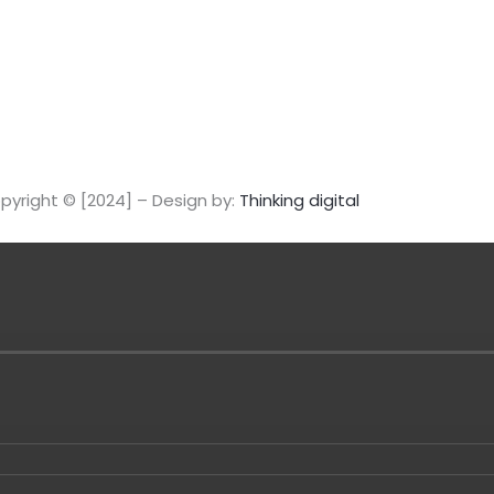
a
m
pyright © [2024] – Design by:
Thinking digital