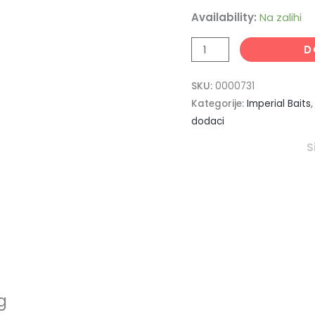
Availability:
Na zalihi
D
SKU:
0000731
Kategorije:
Imperial Baits
dodaci
S
g