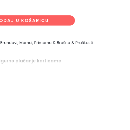
ODAJ U KOŠARICU
,
Brendovi
,
Mamci
,
Primama & Brašna & Praškasti
igurno plaćanje karticama