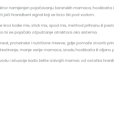
aktor namijenjen pojačavanju šaranskih mamaca, hookbaita i prih
 jači hranidbeni signal koji se brzo širi pod vodom.
z boilie mix, stick mix, spod mix, method prihranu ili pastu.
 bi se pojačalo otpuštanje atraktora oko sistema.
al, proteinske i nutritivne mixeve, gdje pomaže stvoriti prir
 testiranje, manje serije mamaca, izradu hookbaita ili ciljano
 vodu i situacije kada želite izdvojiti mamac od ostatka hranili