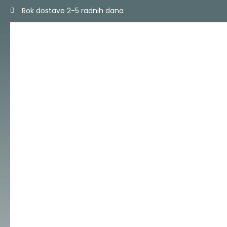
Skip
Rok dostave 2-5 radnih dana
to
content