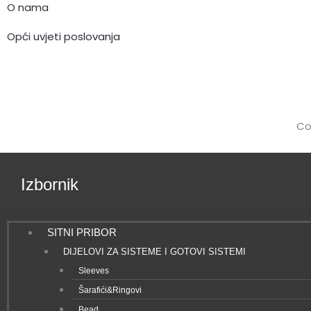
k
O nama
Opći uvjeti poslovanja
Co
Izbornik
SITNI PRIBOR
DIJELOVI ZA SISTEME I GOTOVI SISTEMI
Sleeves
Šarafići&Ringovi
Bead