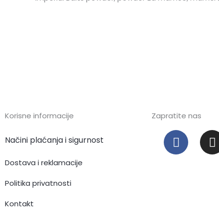
Korisne informacije
Zapratite nas
F
I
Načini plaćanja i sigurnost
a
c
s
Dostava i reklamacije
e
t
b
Politika privatnosti
o
Kontakt
o
r