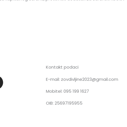
Kontakt podaci
E-mail: zovdivljine2023@gmail.com
n
Mobitel: 095 199 1627
OIB: 25697195955
a
g