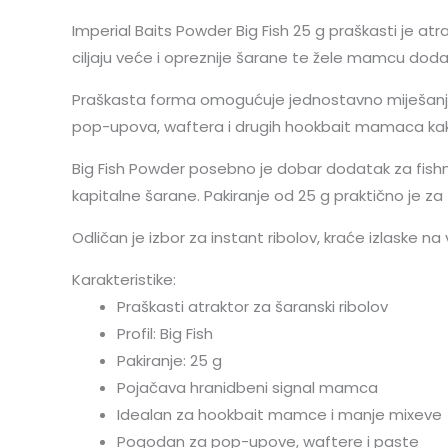
Imperial Baits Powder Big Fish 25 g praškasti je atr
ciljaju veće i opreznije šarane te žele mamcu dodati
Praškasta forma omogućuje jednostavno miješanje kro
pop-upova, waftera i drugih hookbait mamaca kako
Big Fish Powder posebno je dobar dodatak za fishme
kapitalne šarane. Pakiranje od 25 g praktično je za
Odličan je izbor za instant ribolov, kraće izlaske na
Karakteristike:
Praškasti atraktor za šaranski ribolov
Profil: Big Fish
Pakiranje: 25 g
Pojačava hranidbeni signal mamca
Idealan za hookbait mamce i manje mixeve
Pogodan za pop-upove, waftere i paste