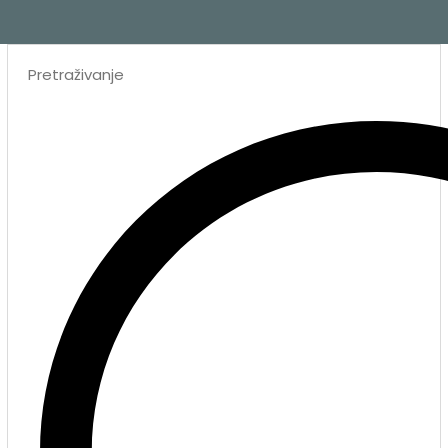
Search
...