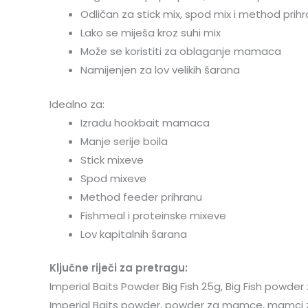
Odličan za stick mix, spod mix i method prih
Lako se miješa kroz suhi mix
Može se koristiti za oblaganje mamaca
Namijenjen za lov velikih šarana
Idealno za:
Izradu hookbait mamaca
Manje serije boila
Stick mixeve
Spod mixeve
Method feeder prihranu
Fishmeal i proteinske mixeve
Lov kapitalnih šarana
Ključne riječi za pretragu:
Imperial Baits Powder Big Fish 25g, Big Fish powder
Imperial Baits powder, powder za mamce, mamci za